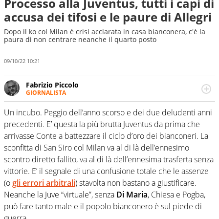
Processo alla Juventus, tutti i capi di
accusa dei tifosi e le paure di Allegri
Dopo il ko col Milan è crisi acclarata in casa bianconera, c'è la
paura di non centrare neanche il quarto posto
09/10/22 10:21
Fabrizio Piccolo
GIORNALISTA
Nella sua carriera ha seguito numerose manifestazioni
sportive e collaborato con agenzie e testate. Esperienza,
Un incubo. Peggio dell’anno scorso e dei due deludenti anni
competenza, conoscenza e memoria storica. Si occupa
precedenti. E’ questa la più brutta Juventus da prima che
prevalentemente di calcio
arrivasse Conte a battezzare il ciclo d’oro dei bianconeri. La
sconfitta di San Siro col Milan va al di là dell’ennesimo
scontro diretto fallito, va al di là dell’ennesima trasferta senza
vittorie. E’ il segnale di una confusione totale che le assenze
(o
gli errori arbitrali
) stavolta non bastano a giustificare.
Neanche la Juve “virtuale”, senza
Di Maria
, Chiesa e Pogba,
può fare tanto male e il popolo bianconero è sul piede di
guerra.