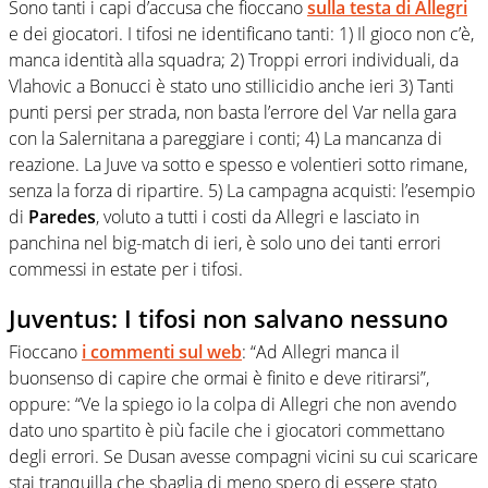
Sono tanti i capi d’accusa che fioccano
sulla testa di Allegri
e dei giocatori. I tifosi ne identificano tanti: 1) Il gioco non c’è,
manca identità alla squadra; 2) Troppi errori individuali, da
Vlahovic a Bonucci è stato uno stillicidio anche ieri 3) Tanti
punti persi per strada, non basta l’errore del Var nella gara
con la Salernitana a pareggiare i conti; 4) La mancanza di
reazione. La Juve va sotto e spesso e volentieri sotto rimane,
senza la forza di ripartire. 5) La campagna acquisti: l’esempio
di
Paredes
, voluto a tutti i costi da Allegri e lasciato in
panchina nel big-match di ieri, è solo uno dei tanti errori
commessi in estate per i tifosi.
Juventus: I tifosi non salvano nessuno
Fioccano
i commenti sul web
: “Ad Allegri manca il
buonsenso di capire che ormai è finito e deve ritirarsi”,
oppure: “Ve la spiego io la colpa di Allegri che non avendo
dato uno spartito è più facile che i giocatori commettano
degli errori. Se Dusan avesse compagni vicini su cui scaricare
stai tranquilla che sbaglia di meno spero di essere stato