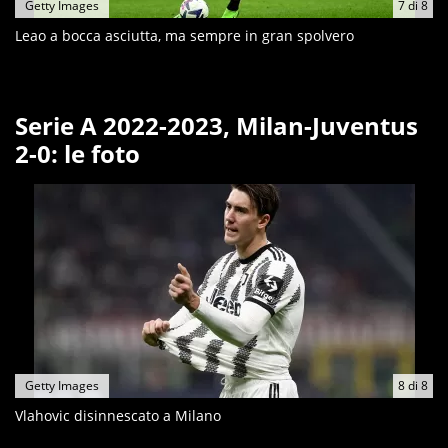
Getty Images
7
di
8
Leao a bocca asciutta, ma sempre in gran spolvero
Serie A 2022-2023, Milan-Juventus
2-0: le foto
Getty Images
8
di
8
Vlahovic disinnescato a Milano