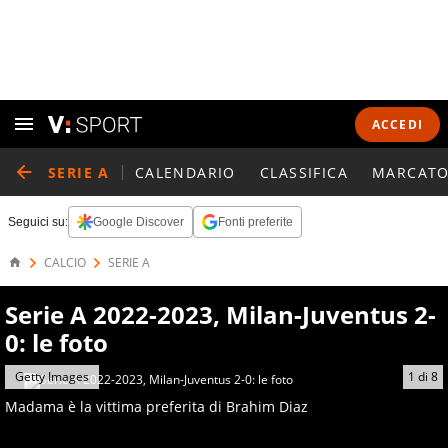
ACCEDI
SERIE A
CALENDARIO
CLASSIFICA
MARCATO
Seguici su:
Google Discover
Fonti preferite
CALCIO
SERIE A
Serie A 2022-2023, Milan-Juventus 2-
0: le foto
Getty Images
1
di
8
Madama è la vittima preferita di Brahim Diaz