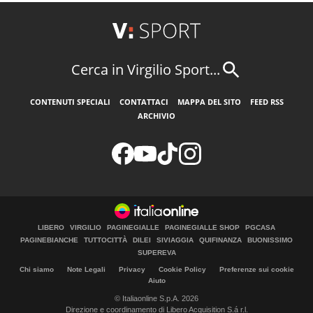
Cerca in Virgilio Sport...
CONTENUTI SPECIALI
CONTATTACI
MAPPA DEL SITO
FEED RSS
ARCHIVIO
LIBERO
VIRGILIO
PAGINEGIALLE
PAGINEGIALLE SHOP
PGCASA
PAGINEBIANCHE
TUTTOCITTÀ
DILEI
SIVIAGGIA
QUIFINANZA
BUONISSIMO
SUPEREVA
Chi siamo
Note Legali
Privacy
Cookie Policy
Preferenze sui cookie
Aiuto
© Italiaonline S.p.A. 2026
Direzione e coordinamento di Libero Acquisition S.á r.l.