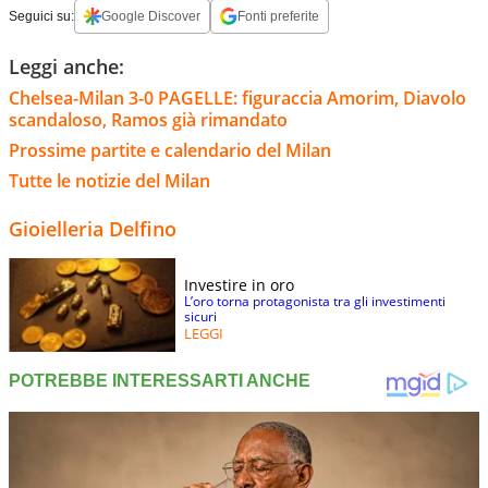
Seguici su:
Google Discover
Fonti preferite
Leggi anche:
Chelsea-Milan 3-0 PAGELLE: figuraccia Amorim, Diavolo
scandaloso, Ramos già rimandato
Prossime partite e calendario del Milan
Tutte le notizie del Milan
Gioielleria Delfino
Investire in oro
L’oro torna protagonista tra gli investimenti
sicuri
LEGGI