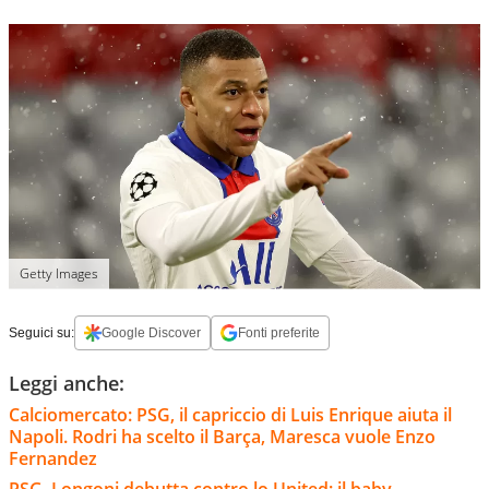
Getty Images
Seguici su:
Google Discover
Fonti preferite
Leggi anche:
Calciomercato: PSG, il capriccio di Luis Enrique aiuta il
Napoli. Rodri ha scelto il Barça, Maresca vuole Enzo
Fernandez
PSG, Longoni debutta contro lo United: il baby