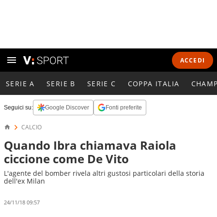
ACCEDI
SERIE A
SERIE B
SERIE C
COPPA ITALIA
CHAMP
Seguici su:
Google Discover
Fonti preferite
CALCIO
Quando Ibra chiamava Raiola
ciccione come De Vito
L'agente del bomber rivela altri gustosi particolari della storia
dell'ex Milan
24/11/18 09:57