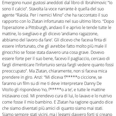
Emergono nuovi gustosi aneddoti dal libro di Ibrahimovic “Io
sono il calcio”. Stavolta la voce narrante è quella del suo
agente “Raiola. Per i nemici Mino” che ha raccontato il suo
rapporto con lo Zlatan infortunato nel suo ultimo libro. “Dopo
l’operazione a Pittsburgh, andavo lì e aprivo le tende tutte le
mattine, lo svegliavo e gli dicevo ‘andiamo ragazzone,
abbiamo del lavoro da fare’. Gli dicevo che faceva finta di
essere infortunato, che gli avrebbe fatto molto più male il
ginocchio se fosse stata davvero una cosa grave. Dovevo
essere forte per il suo bene, facevo il pagliaccio, cercavo di
fargli dimenticare l’infortunio senza fargli vedere quanto fossi
preoccupato”. Ma Zlatan, chiaramente, non si faceva mica
prendere in giro. Anzi: “Mi diceva ‘f*****o ciccione, se
faranno un film su di me ti deve interpretare Danny De
Vito!Io gli rispondevo ‘no, f*****o a te’, e tutte le mattine
iniziavano così. Mi prendevo cura di lui, lo lavavo e lo nutrivo
come fosse il mio bambino. E Zlatan ha ragione quando dice
che siamo diventati più amici di quanto siamo mai stati.
Siamo sempre stati vicini, ma i legami davvero forti si creano