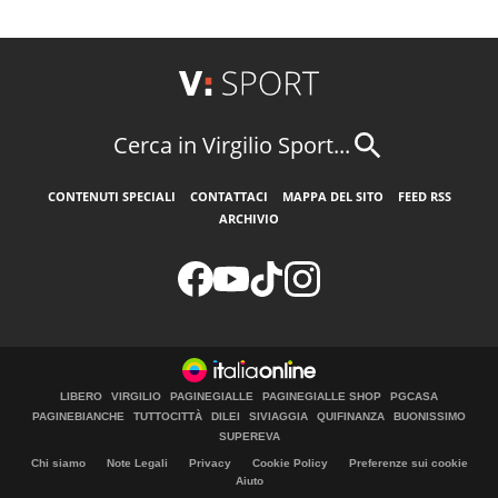
Cerca in Virgilio Sport...
CONTENUTI SPECIALI
CONTATTACI
MAPPA DEL SITO
FEED RSS
ARCHIVIO
LIBERO
VIRGILIO
PAGINEGIALLE
PAGINEGIALLE SHOP
PGCASA
PAGINEBIANCHE
TUTTOCITTÀ
DILEI
SIVIAGGIA
QUIFINANZA
BUONISSIMO
SUPEREVA
Chi siamo
Note Legali
Privacy
Cookie Policy
Preferenze sui cookie
Aiuto