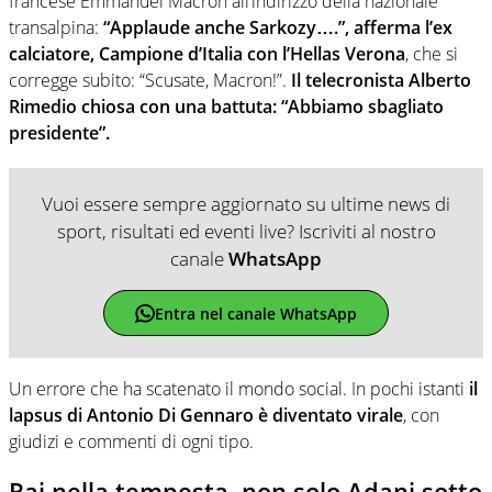
francese Emmanuel Macron all’indirizzo della nazionale
transalpina:
“Applaude anche Sarkozy….”, afferma l’ex
calciatore, Campione d’Italia con l’Hellas Verona
, che si
corregge subito: “Scusate, Macron!”.
Il telecronista Alberto
Rimedio chiosa con una battuta: “Abbiamo sbagliato
presidente”.
Vuoi essere sempre aggiornato su ultime news di
sport, risultati ed eventi live? Iscriviti al nostro
canale
WhatsApp
Entra nel canale WhatsApp
Un errore che ha scatenato il mondo social. In pochi istanti
il
lapsus di Antonio Di Gennaro è diventato virale
, con
giudizi e commenti di ogni tipo.
Rai nella tempesta, non solo Adani sotto