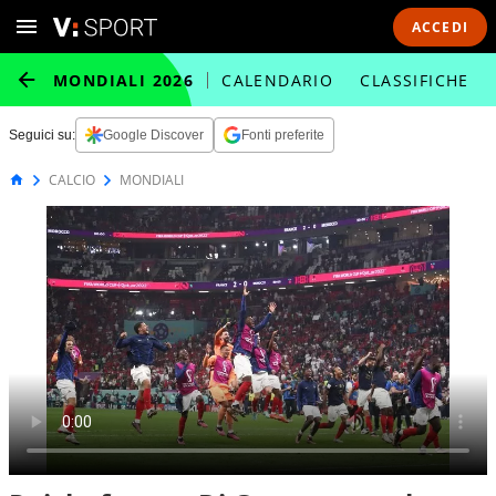
ACCEDI
MONDIALI 2026
CALENDARIO
CLASSIFICHE
Seguici su:
Google Discover
Fonti preferite
CALCIO
MONDIALI