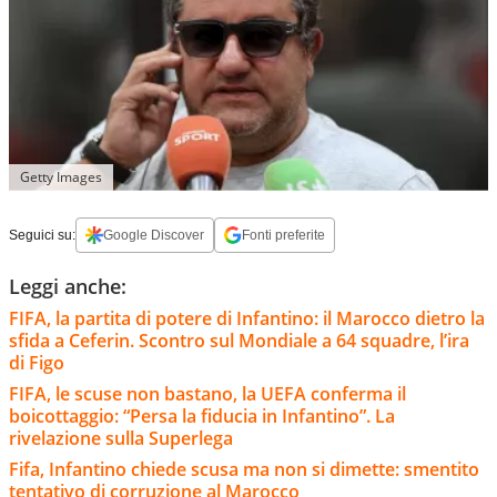
Getty Images
Seguici su:
Google Discover
Fonti preferite
Leggi anche:
FIFA, la partita di potere di Infantino: il Marocco dietro la
sfida a Ceferin. Scontro sul Mondiale a 64 squadre, l’ira
di Figo
FIFA, le scuse non bastano, la UEFA conferma il
boicottaggio: “Persa la fiducia in Infantino”. La
rivelazione sulla Superlega
Fifa, Infantino chiede scusa ma non si dimette: smentito
tentativo di corruzione al Marocco