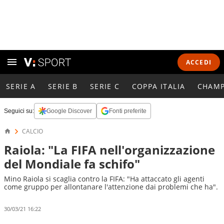
ACCEDI
SERIE A
SERIE B
SERIE C
COPPA ITALIA
CHAMP
Seguici su:
Google Discover
Fonti preferite
CALCIO
Raiola: "La FIFA nell'organizzazione
del Mondiale fa schifo"
Mino Raiola si scaglia contro la FIFA: "Ha attaccato gli agenti
come gruppo per allontanare l'attenzione dai problemi che ha".
30/03/21 16:22