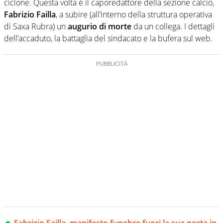
creano contenuti 100% originali ed esclusivi.
ciclone. Questa volta è il caporedattore della sezione calcio,
Fabrizio Failla
, a subire (all’interno della struttura operativa
di Saxa Rubra) un
augurio di morte
da un collega. I dettagli
dell’accaduto, la battaglia del sindacato e la bufera sul web.
Fabrizio Failla, manifesto funebre fuori la sua porta in