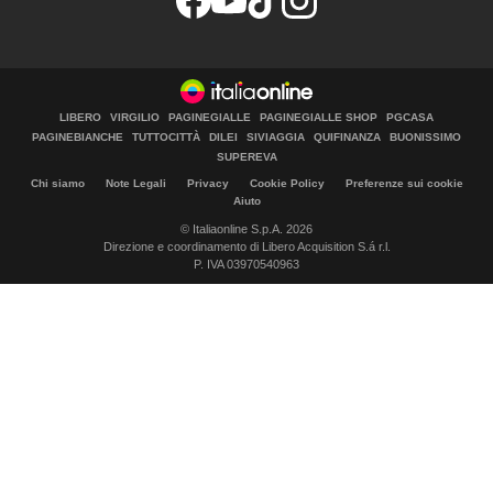
LIBERO
VIRGILIO
PAGINEGIALLE
PAGINEGIALLE SHOP
PGCASA
PAGINEBIANCHE
TUTTOCITTÀ
DILEI
SIVIAGGIA
QUIFINANZA
BUONISSIMO
SUPEREVA
Chi siamo
Note Legali
Privacy
Cookie Policy
Preferenze sui cookie
Aiuto
© Italiaonline S.p.A. 2026
Direzione e coordinamento di Libero Acquisition S.á r.l.
P. IVA 03970540963