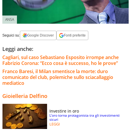
ANSA
Seguici su:
Google Discover
Fonti preferite
Leggi anche:
Cagliari, sul caso Sebastiano Esposito irrompe anche
Fabrizio Corona: “Ecco cosa è successo, ho le prove”
Franco Baresi, il Milan smentisce la morte: duro
comunicato del club, polemiche sullo sciacallaggio
mediatico
Gioielleria Delfino
Investire in oro
L’oro torna protagonista tra gli investimenti
sicuri
LEGGI