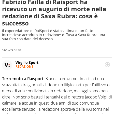
Fabrizio Failla di Raisport ha
ricevuto un augurio di morte nella
redazione di Saxa Rubra: cosa è
successo
Il caporedattore di RaiSport è stato vittima di un fatto
increscioso accaduto in redazione: diffusa a Saxa Rubra una
sua foto con data del decesso
14/12/24 10:18
Virgilio Sport
REDAZIONE
Da oltre 20 anni informa in modo obiettivo e
appassionato su tutto il mondo dello sport. Calcio,
Terremoto a Raisport.
3 anni fa eravamo rimasti ad una
calciomercato, F1, Motomondiale ma anche tennis,
scazzottata tra giornalisti, dopo un litigio sorto per l’utilizzo o
volley, basket: su Virgilio Sport i tifosi e gli appassionati
sanno che troveranno sempre copertura completa e
meno di aria condizionata in redazione, ma oggi siamo ben
zero faziosità. La squadra di Virgilio Sport è formata da
oltre. Non sono bastati i tentativi del direttore Jacopo Volpi di
giornalisti ed esperti di sport abili sia nel gioco di
calmare le acque in questi due anni di suo comunque
rimessa quando intercettano le notizie e le rilanciano
eccellente servizio: la redazione sportiva della RAI torna nel
verso la rete, sia nella costruzione dal basso quando