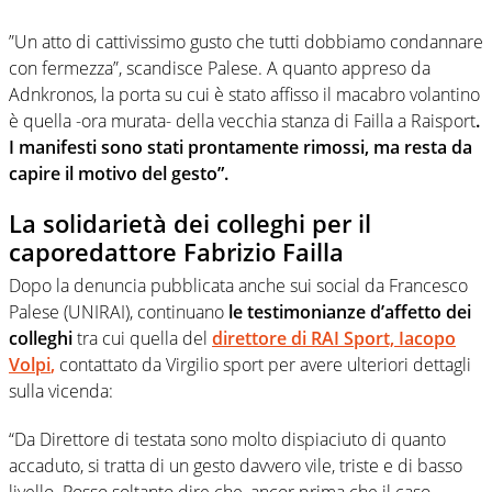
”Un atto di cattivissimo gusto che tutti dobbiamo condannare
con fermezza”, scandisce Palese. A quanto appreso da
Adnkronos, la porta su cui è stato affisso il macabro volantino
è quella -ora murata- della vecchia stanza di Failla a Raisport
.
I manifesti sono stati prontamente rimossi, ma resta da
capire il motivo del gesto”.
La solidarietà dei colleghi per il
caporedattore Fabrizio Failla
Dopo la denuncia pubblicata anche sui social da Francesco
Palese (UNIRAI), continuano
le testimonianze d’affetto dei
colleghi
tra cui quella del
direttore di RAI Sport, Iacopo
Volpi
,
contattato da Virgilio sport per avere ulteriori dettagli
sulla vicenda:
“Da Direttore di testata sono molto dispiaciuto di quanto
accaduto, si tratta di un gesto davvero vile, triste e di basso
livello. Posso soltanto dire che, ancor prima che il caso