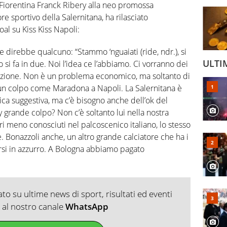
Fiorentina Franck Ribery alla neo promossa
re sportivo della Salernitana, ha rilasciato
oal su Kiss Kiss Napoli:
e direbbe qualcuno: “Stammo ‘nguaiati (ride, ndr.), si
ULTI
i fa in due. Noi l’idea ce l’abbiamo. Ci vorranno dei
azione. Non è un problema economico, ma soltanto di
e un colpo come Maradona a Napoli. La Salernitana è
ica suggestiva, ma c’è bisogno anche dell’ok del
 grande colpo? Non c’è soltanto lui nella nostra
ori meno conosciuti nel palcoscenico italiano, lo stesso
 Bonazzoli anche, un altro grande calciatore che ha i
si in azzurro. A Bologna abbiamo pagato
o su ultime news di sport, risultati ed eventi
ti al nostro canale
WhatsApp