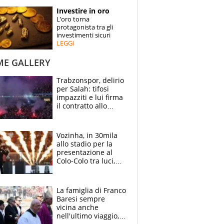
STORIE
Investire in oro
L’oro torna
SPECIALI
protagonista tra gli
investimenti sicuri
LEGGI
ESPERTI
ME GALLERY
CONTATTI
Trabzonspor, delirio
per Salah: tifosi
impazziti e lui firma
il contratto allo
stadio
Vozinha, in 30mila
allo stadio per la
presentazione al
Colo-Colo tra luci,
spettacolo, elicotteri
e paracadutisti
La famiglia di Franco
Baresi sempre
vicina anche
nell'ultimo viaggio,