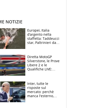
ME NOTIZIE
Europei, Italia
d’argento nella
staffetta: Taddeucci
star, Paltrinieri da
leggenda. Greg
svela la profezia di
Padre Pio
Diretta MotoGP
Silverstone, le Prove
Libere 2 e le
Qualifiche LIVE:
Martin beffa tutti, è
prima fila Aprilia
Inter, tutte le
risposte sul
mercato: perchè
manca l'esterno,
perchè Romero è
sfumato, quale è il