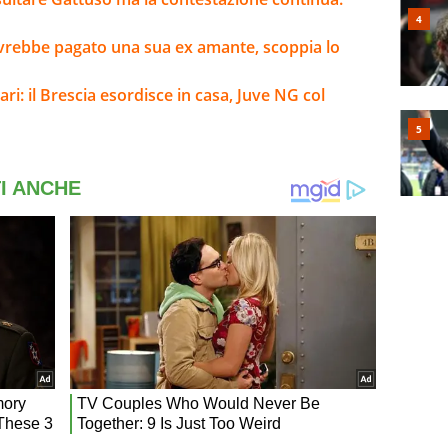
 avrebbe pagato una sua ex amante, scoppia lo
ari: il Brescia esordisce in casa, Juve NG col