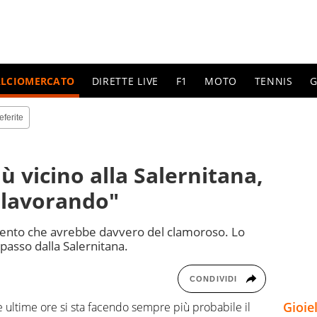
ALCIOMERCATO
DIRETTE LIVE
F1
MOTO
TENNIS
G
eferite
ù vicino alla Salernitana,
 lavorando"
mento che avrebbe davvero del clamoroso. Lo
passo dalla Salernitana.
CONDIVIDI
Gioie
 ultime ore si sta facendo sempre più probabile il