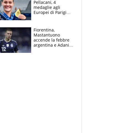
Pellacani, 4
medaglie agli
Europei di Parigi
2026, papà
Giampaolo
giornalista, mamma
Fiorentina,
insegnante e il
Mastantuono
fratello calciatore
accende la febbre
argentina e Adani
impazzisce. Ma
Antognoni ‘rovina la
festa’ a Commisso