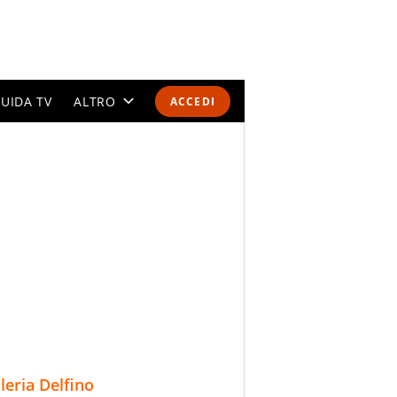
UIDA TV
ALTRO
ACCEDI
CALENDARI E CLASSIFICHE
ALTRI SPORT
MONDIALI 2026
OLIMPIADI
GOSSIP
LIFESTYLE
lleria Delfino