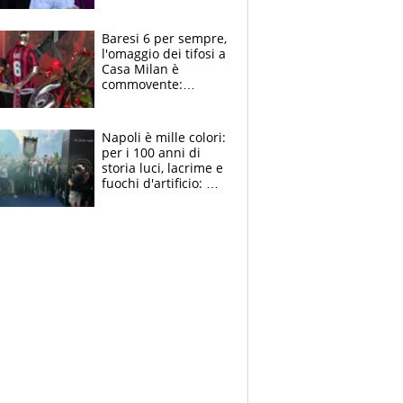
la moglie Maura, i
figli e i suoi cari
circondati
Baresi 6 per sempre,
dall'affetto dei tifosi
l'omaggio dei tifosi a
Casa Milan è
commovente:
maglie, bandiere,
sciarpe, lacrime e
bigliettini
Napoli è mille colori:
per i 100 anni di
storia luci, lacrime e
fuochi d'artificio: De
Laurentiis salta al
coro anti-Juve