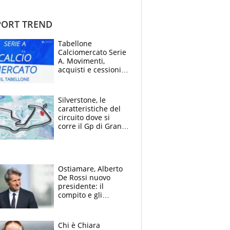
ORT TREND
Tabellone
Calciomercato Serie
A. Movimenti,
acquisti e cessioni:
estate 2026-27
Silverstone, le
caratteristiche del
circuito dove si
corre il Gp di Gran
Bretagna del
Motomondiale
Ostiamare, Alberto
De Rossi nuovo
presidente: il
compito e gli
obiettivi ricevuti dal
figlio Daniele
Chi è Chiara