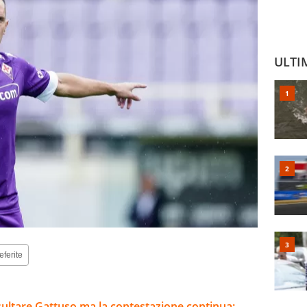
ULTI
eferite
sultare Gattuso ma la contestazione continua: