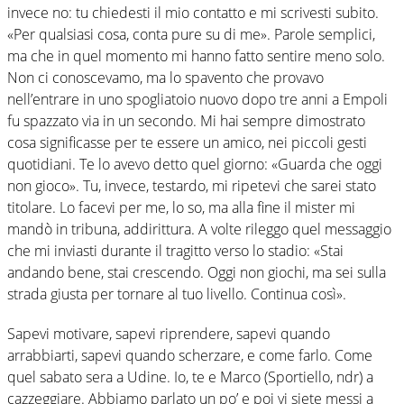
invece no: tu chiedesti il mio contatto e mi scrivesti subito.
«Per qualsiasi cosa, conta pure su di me». Parole semplici,
ma che in quel momento mi hanno fatto sentire meno solo.
Non ci conoscevamo, ma lo spavento che provavo
nell’entrare in uno spogliatoio nuovo dopo tre anni a Empoli
fu spazzato via in un secondo. Mi hai sempre dimostrato
cosa significasse per te essere un amico, nei piccoli gesti
quotidiani. Te lo avevo detto quel giorno: «Guarda che oggi
non gioco». Tu, invece, testardo, mi ripetevi che sarei stato
titolare. Lo facevi per me, lo so, ma alla fine il mister mi
mandò in tribuna, addirittura. A volte rileggo quel messaggio
che mi inviasti durante il tragitto verso lo stadio: «Stai
andando bene, stai crescendo. Oggi non giochi, ma sei sulla
strada giusta per tornare al tuo livello. Continua così».
Sapevi motivare, sapevi riprendere, sapevi quando
arrabbiarti, sapevi quando scherzare, e come farlo. Come
quel sabato sera a Udine. Io, te e Marco (Sportiello, ndr) a
cazzeggiare. Abbiamo parlato un po’ e poi vi siete messi a