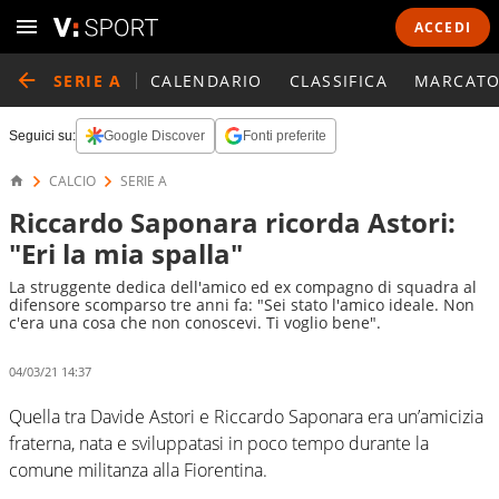
ACCEDI
SERIE A
CALENDARIO
CLASSIFICA
MARCATO
Seguici su:
Google Discover
Fonti preferite
CALCIO
SERIE A
Riccardo Saponara ricorda Astori:
"Eri la mia spalla"
La struggente dedica dell'amico ed ex compagno di squadra al
difensore scomparso tre anni fa: "Sei stato l'amico ideale. Non
c'era una cosa che non conoscevi. Ti voglio bene".
04/03/21 14:37
Quella tra Davide Astori e Riccardo Saponara era un’amicizia
fraterna, nata e sviluppatasi in poco tempo durante la
comune militanza alla Fiorentina.