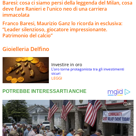
Baresi: cosa ci siamo persi della leggenda del Milan, cosa
deve fare Ranieri e l'unico neo di una carriera
immacolata
Franco Baresi, Maurizio Ganz lo ricorda in esclusiva:
“Leader silenzioso, giocatore impressionante.
Patrimonio del calcio”
Gioielleria Delfino
Investire in oro
L’oro torna protagonista tra gli investimenti
sicuri
LEGGI