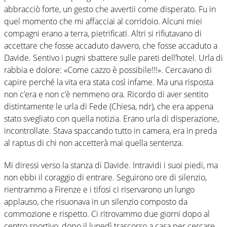
abbracciò forte, un gesto che avvertii come disperato. Fu in
quel momento che mi affacciai al corridoio. Alcuni miei
compagni erano a terra, pietrificati. Altri si rifiutavano di
accettare che fosse accaduto davvero, che fosse accaduto a
Davide. Sentivo i pugni sbattere sulle pareti dell’hotel. Urla di
rabbia e dolore: «Come cazzo è possibile!!!». Cercavano di
capire perché la vita era stata così infame. Ma una risposta
non c’era e non c’è nemmeno ora. Ricordo di aver sentito
distintamente le urla di Fede (Chiesa, ndr), che era appena
stato svegliato con quella notizia. Erano urla di disperazione,
incontrollate. Stava spaccando tutto in camera, era in preda
al raptus di chi non accetterà mai quella sentenza.
Mi diressi verso la stanza di Davide. Intravidi i suoi piedi, ma
non ebbi il coraggio di entrare. Seguirono ore di silenzio,
rientrammo a Firenze e i tifosi ci riservarono un lungo
applauso, che risuonava in un silenzio composto da
commozione e rispetto. Ci ritrovammo due giorni dopo al
centro sportivo, dopo il lunedì trascorso a casa per cercare