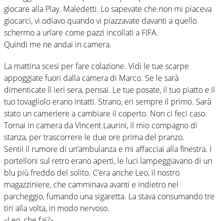
giocare alla Play. Maledetti. Lo sapevate che non mi piaceva
giocarci, vi odiavo quando vi piazzavate davanti a quello
schermo a urlare come pazzi incollati a FIFA.
Quindi me ne andai in camera.
La mattina scesi per fare colazione. Vidi le tue scarpe
appoggiate fuori dalla camera di Marco. Se le sarà
dimenticate lì ieri sera, pensai. Le tue posate, il tuo piatto e il
tuo tovagliolo erano intatti. Strano, eri sempre il primo. Sarà
stato un cameriere a cambiare il coperto. Non ci feci caso.
Tornai in camera da Vincent Laurini, il mio compagno di
stanza, per trascorrere le due ore prima del pranzo.
Sentii il rumore di un’ambulanza e mi affacciai alla finestra. I
portelloni sul retro erano aperti, le luci lampeggiavano di un
blu più freddo del solito. C’era anche Leo, il nostro
magazziniere, che camminava avanti e indietro nel
parcheggio, fumando una sigaretta. La stava consumando tre
tiri alla volta, in modo nervoso.
«Leo, che fai?».