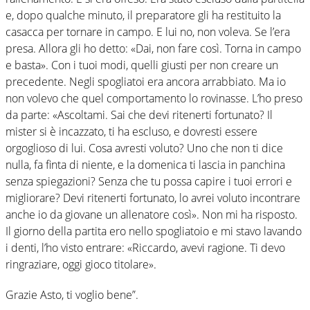
e, dopo qualche minuto, il preparatore gli ha restituito la
casacca per tornare in campo. E lui no, non voleva. Se l’era
presa. Allora gli ho detto: «Dai, non fare così. Torna in campo
e basta». Con i tuoi modi, quelli giusti per non creare un
precedente. Negli spogliatoi era ancora arrabbiato. Ma io
non volevo che quel comportamento lo rovinasse. L’ho preso
da parte: «Ascoltami. Sai che devi ritenerti fortunato? Il
mister si è incazzato, ti ha escluso, e dovresti essere
orgoglioso di lui. Cosa avresti voluto? Uno che non ti dice
nulla, fa finta di niente, e la domenica ti lascia in panchina
senza spiegazioni? Senza che tu possa capire i tuoi errori e
migliorare? Devi ritenerti fortunato, lo avrei voluto incontrare
anche io da giovane un allenatore così». Non mi ha risposto.
Il giorno della partita ero nello spogliatoio e mi stavo lavando
i denti, l’ho visto entrare: «Riccardo, avevi ragione. Ti devo
ringraziare, oggi gioco titolare».
Grazie Asto, ti voglio bene”.