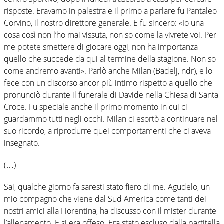
risposte. Eravamo in palestra e il primo a parlare fu Pantaleo
Corvino, il nostro direttore generale. E fu sincero: «Io una
cosa così non l’ho mai vissuta, non so come la vivrete voi. Per
me potete smettere di giocare oggi, non ha importanza
quello che succede da qui al termine della stagione. Non so
come andremo avanti». Parlò anche Milan (Badelj, ndr), e lo
fece con un discorso ancor più intimo rispetto a quello che
pronunciò durante il funerale di Davide nella Chiesa di Santa
Croce. Fu speciale anche il primo momento in cui ci
guardammo tutti negli occhi. Milan ci esortò a continuare nel
suo ricordo, a riprodurre quei comportamenti che ci aveva
insegnato.
(…)
Sai, qualche giorno fa saresti stato fiero di me. Agudelo, un
mio compagno che viene dal Sud America come tanti dei
nostri amici alla Fiorentina, ha discusso con il mister durante
l’allenamento. E si era offeso. Era stato escluso dalla partitella