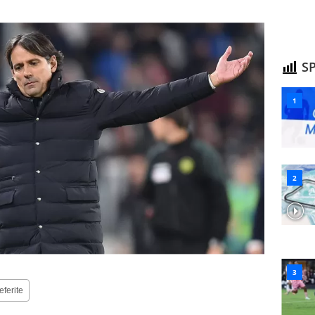
SP
eferite