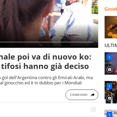
Gioie
ULTI
nale poi va di nuovo ko:
i tifosi hanno già deciso
o gol dell'Argentina contro gli Emirati Arabi, ma
 ginocchio ed è in dubbio per i Mondiali
CONDIVIDI
hanno segreti: basket, football, baseball e la capacità