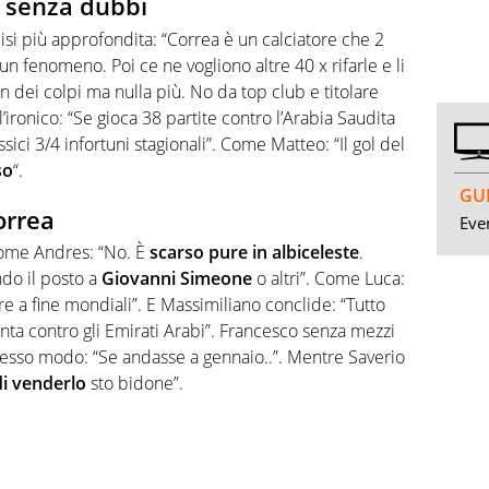
i senza dubbi
isi più approfondita: “Correa è un calciatore che 2
 un fenomeno. Poi ce ne vogliono altre 40 x rifarle e li
n dei colpi ma nulla più. No da top club e titolare
’ironico: “Se gioca 38 partite contro l’Arabia Saudita
sici 3/4 infortuni stagionali”. Come Matteo: “Il gol del
so
“.
GUI
orrea
Even
 come Andres: “No. È
scarso pure in albiceleste
.
ndo il posto a
Giovanni Simeone
o altri”. Come Luca:
re a fine mondiali”. E Massimiliano conclide: “Tutto
nta contro gli Emirati Arabi”. Francesco senza mezzi
stesso modo: “Se andasse a gennaio..”. Mentre Saverio
i venderlo
sto bidone”.