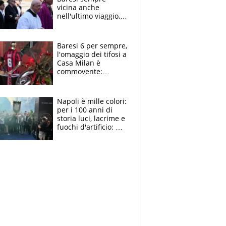
vicina anche
nell'ultimo viaggio,
la moglie Maura, i
figli e i suoi cari
circondati
Baresi 6 per sempre,
dall'affetto dei tifosi
l'omaggio dei tifosi a
Casa Milan è
commovente:
maglie, bandiere,
sciarpe, lacrime e
bigliettini
Napoli è mille colori:
per i 100 anni di
storia luci, lacrime e
fuochi d'artificio: De
Laurentiis salta al
coro anti-Juve