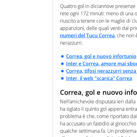
innata di trovare la notizia do
Quattro gol in diciannove presenze c
rete ogni 172 minuti: meno di una 
riuscito a tenere con le maglie di clu
apparizioni, delle quali venti dal 
numeri del Tucu Correa
, che non 
nerazzurri.
Correa, gol e nuovo infortunio
Inter e Correa, amore mai sbo
Correa, tifosi nerazzurri senz
Inter, il web "scarica" Correa
Correa, gol e nuovo inf
Nell’amichevole disputata ieri dalla
ha siglato il quinto gol appena entrat
problema è che, come riportato dai m
ha accusato un fastidio al ginocchio 
qualche settimana fa. Un problema c