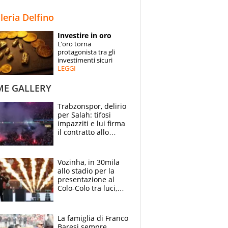
STORIE
lleria Delfino
SPECIALI
Investire in oro
L’oro torna
ESPERTI
protagonista tra gli
investimenti sicuri
LEGGI
CONTATTI
ME GALLERY
Trabzonspor, delirio
per Salah: tifosi
impazziti e lui firma
il contratto allo
stadio
Vozinha, in 30mila
allo stadio per la
presentazione al
Colo-Colo tra luci,
spettacolo, elicotteri
e paracadutisti
La famiglia di Franco
Baresi sempre