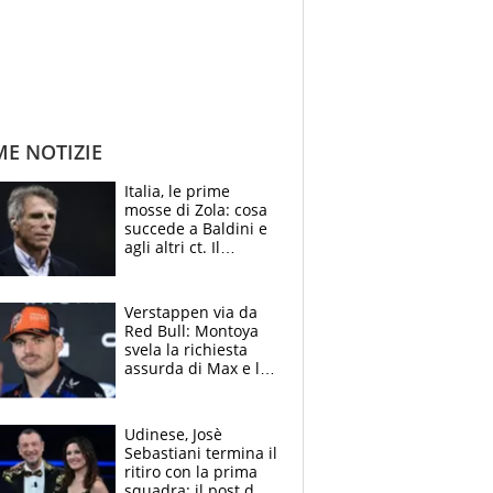
ME NOTIZIE
Italia, le prime
mosse di Zola: cosa
succede a Baldini e
agli altri ct. Il
Borussia tenta un
altro sgarbo agli
azzurri
Verstappen via da
Red Bull: Montoya
svela la richiesta
assurda di Max e lo
avverte: “Sicuro
Mercedes e
McLaren siano
Udinese, Josè
meglio?”
Sebastiani termina il
ritiro con la prima
squadra: il post del