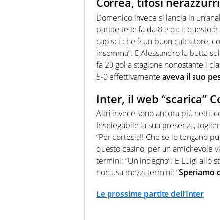
Correa, tifosi nerazzurr
Domenico invece si lancia in un’anal
partite te le fa da 8 e dici: questo è
capisci che è un buon calciatore, co
insomma”. E Alessandro la butta sull
fa 20 gol a stagione nonostante i clas
5-0 effettivamente
aveva il suo pe
Inter, il web “scarica” C
Altri invece sono ancora più netti,
Inspiegabile la sua presenza, toglie
“Per cortesia!! Che se lo tengano pu
questo casino, per un amichevole vi
termini: “Un indegno”. E Luigi allo 
non usa mezzi termini: “
Speriamo d
Le prossime partite dell’Inter