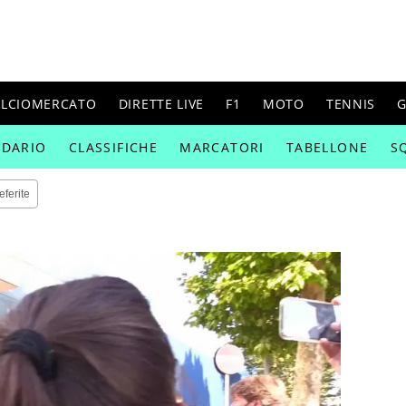
ALCIOMERCATO
DIRETTE LIVE
F1
MOTO
TENNIS
G
NDARIO
CLASSIFICHE
MARCATORI
TABELLONE
S
eferite