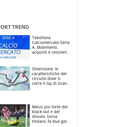
ORT TREND
Tabellone
Calciomercato Serie
A. Movimenti,
acquisti e cessioni:
estate 2026-27
Silverstone, le
caratteristiche del
circuito dove si
corre il Gp di Gran
Bretagna del
Motomondiale
Messi più forte del
black out e del
diluvio: torna
titolare, fa due gol e
un assist e trascina