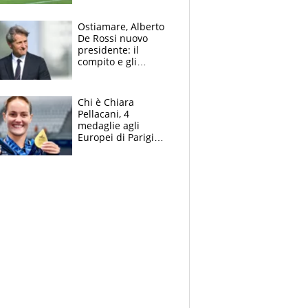
l'Inter Miami, altro
che ritiro
Ostiamare, Alberto
De Rossi nuovo
presidente: il
compito e gli
obiettivi ricevuti dal
figlio Daniele
Chi è Chiara
Pellacani, 4
medaglie agli
Europei di Parigi
2026, papà
Giampaolo
giornalista, mamma
insegnante e il
fratello calciatore