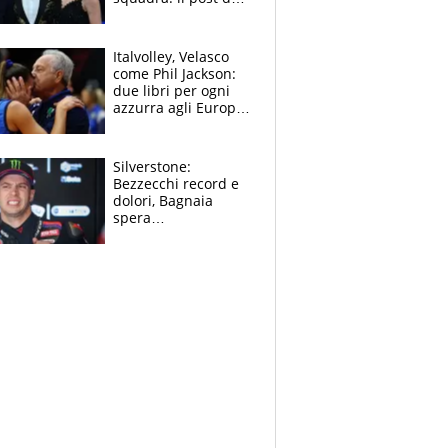
figlio di Amadeus e
Sanremo sullo
sfondo
Italvolley, Velasco
come Phil Jackson:
due libri per ogni
azzurra agli Europei.
Quello per Sylla è
“geniale”
Silverstone:
Bezzecchi record e
dolori, Bagnaia
spera
nell'antidolorifico,
Marquez si tira fuori
e vota Aprilia