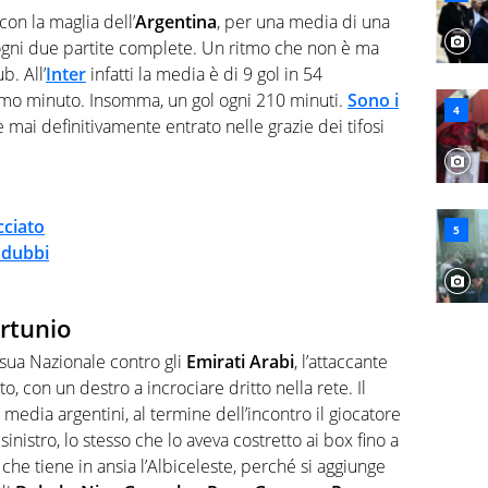
ve altri non vedono granché
on la maglia dell’
Argentina
, per una media di una
ogni due partite complete. Un ritmo che non è ma
b. All’
Inter
infatti la media è di 9 gol in 54
primo minuto. Insomma, un gol ogni 210 minuti.
Sono i
è mai definitivamente entrato nelle grazie dei tifosi
cciato
a dubbi
ortunio
 sua Nazionale contro gli
Emirati Arabi
, l’attaccante
o, con un destro a incrociare dritto nella rete. Il
edia argentini, al termine dell’incontro il giocatore
sinistro, lo stesso che lo aveva costretto ai box fino a
he tiene in ansia l’Albiceleste, perché si aggiunge