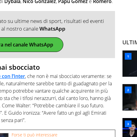
 di
Dybala
,
Nico Gonzalez
,
Papu Gomez
e
Romero
.
o su ultime news di sport, risultati ed eventi
ti al nostro canale
WhatsApp
ULTI
ra nel canale WhatsApp
ai sbocciato
con l’Inter
, che non è mai sbocciato veramente: se
e, naturalmente sarebbe tanto di guadagnato per la
 tempo potrebbe vantare qualche acquirente in più
sta che i tifosi nerazzurri, dal canto loro, hanno già
. Come Walter: “Potrebbe cambiare il suo futuro.
”. E Guido ironizza: “Avere fatto un gol agli Emirati
senza pari”.
Forse ti può interessare