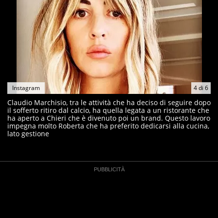
Instagram
4
di
6
Claudio Marchisio, tra le attività che ha deciso di seguire dopo
il sofferto ritiro dal calcio, ha quella legata a un ristorante che
ha aperto a Chieri che è divenuto poi un brand. Questo lavoro
impegna molto Roberta che ha preferito dedicarsi alla cucina,
lato gestione