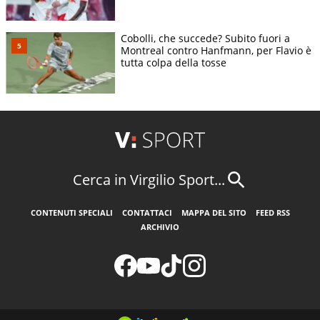
Cobolli, che succede? Subito fuori a
Montreal contro Hanfmann, per Flavio è
tutta colpa della tosse
Cerca in Virgilio Sport...
CONTENUTI SPECIALI
CONTATTACI
MAPPA DEL SITO
FEED RSS
ARCHIVIO