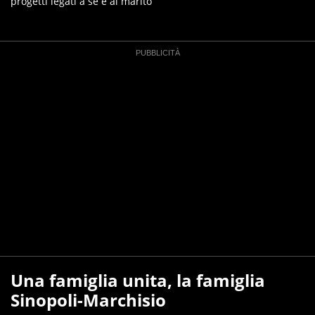
progetti legati a sé e al marito
Una famiglia unita, la famiglia
Sinopoli-Marchisio