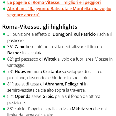
Le pagelle di Roma-Vitesse: i migliori e i peggiori
Abraham: "Raggiunto Batistuta e Montella, ma voglio
segnare ancora"
Roma-Vitesse, gli highlights
3′: punizione a effetto di
Domgjoni
,
Rui Patricio
rischia il
pasticcio.
36′:
Zaniolo
sul più bello si fa neutralizzare il tiro da
Bazoer
in scivolata.
62′: gol pazzesco di
Wittek
al volo da fuori area, Vitesse in
vantaggio.
73′:
Houwen
mura
Cristante
su sviluppo di calcio di
punizione, riuscendo a chiudere lo specchio.
81′: assist di testa di
Abraham
,
Pellegrini
in
semirovesciata calcia alto sopra la traversa.
82′:
Openda
serve
Grbic
, palla sul fondo da ottima
posizione.
88′: calcio d’angolo, la palla arriva a
Mkhitaran
che dal
limite dell’area calcia alto.