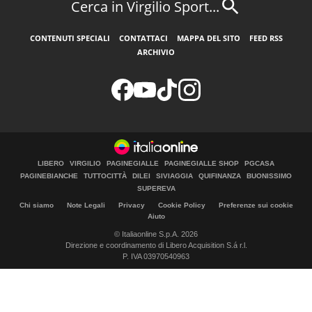
Cerca in Virgilio Sport...
CONTENUTI SPECIALI
CONTATTACI
MAPPA DEL SITO
FEED RSS
ARCHIVIO
LIBERO
VIRGILIO
PAGINEGIALLE
PAGINEGIALLE SHOP
PGCASA
PAGINEBIANCHE
TUTTOCITTÀ
DILEI
SIVIAGGIA
QUIFINANZA
BUONISSIMO
SUPEREVA
Chi siamo
Note Legali
Privacy
Cookie Policy
Preferenze sui cookie
Aiuto
© Italiaonline S.p.A. 2026
Direzione e coordinamento di Libero Acquisition S.á r.l.
P. IVA 03970540963