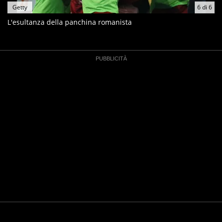
Getty
6
di
6
L'esultanza della panchina romanista