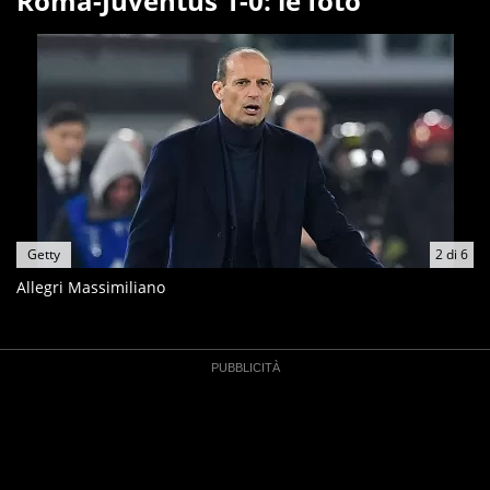
Roma-Juventus 1-0: le foto
Getty
2
di
6
Allegri Massimiliano