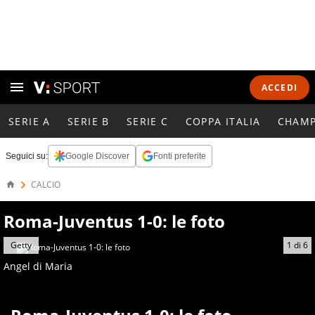
ACCEDI
SERIE A
SERIE B
SERIE C
COPPA ITALIA
CHAMP
Seguici su:
Google Discover
Fonti preferite
CALCIO
Roma-Juventus 1-0: le foto
Getty
1
di
6
Angel di Maria