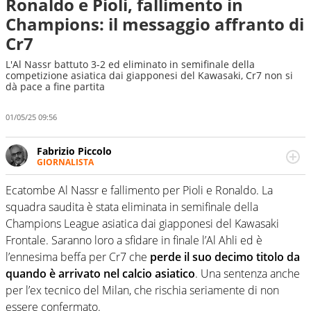
Ronaldo e Pioli, fallimento in
Champions: il messaggio affranto di
Cr7
L'Al Nassr battuto 3-2 ed eliminato in semifinale della
competizione asiatica dai giapponesi del Kawasaki, Cr7 non si
dà pace a fine partita
01/05/25 09:56
Fabrizio Piccolo
GIORNALISTA
Nella sua carriera ha seguito numerose manifestazioni
sportive e collaborato con agenzie e testate. Esperienza,
Ecatombe Al Nassr e fallimento per Pioli e Ronaldo. La
competenza, conoscenza e memoria storica. Si occupa
squadra saudita è stata eliminata in semifinale della
prevalentemente di calcio
Champions League asiatica dai giapponesi del Kawasaki
Frontale. Saranno loro a sfidare in finale l’Al Ahli ed è
l’ennesima beffa per Cr7 che
perde il suo decimo titolo da
quando è arrivato nel calcio asiatico
. Una sentenza anche
per l’ex tecnico del Milan, che rischia seriamente di non
essere confermato.