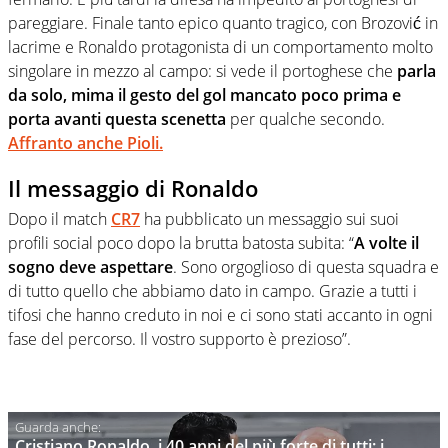
pareggiare. Finale tanto epico quanto tragico, con Brozović in
lacrime e Ronaldo protagonista di un comportamento molto
singolare in mezzo al campo: si vede il portoghese che
parla
da solo, mima il gesto del gol mancato poco prima e
porta avanti questa scenetta
per qualche secondo.
Affranto anche Pioli.
Il messaggio di Ronaldo
Dopo il match
CR7
ha pubblicato un messaggio sui suoi
profili social poco dopo la brutta batosta subita: “
A volte il
sogno deve aspettare
. Sono orgoglioso di questa squadra e
di tutto quello che abbiamo dato in campo. Grazie a tutti i
tifosi che hanno creduto in noi e ci sono stati accanto in ogni
fase del percorso. Il vostro supporto è prezioso”.
Cristiano Ronaldo, i 40 anni del più forte di tutti: i