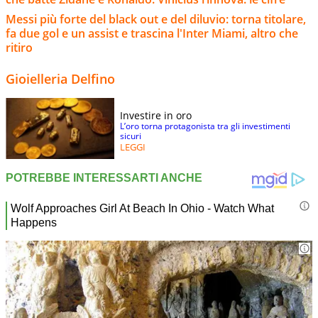
Messi più forte del black out e del diluvio: torna titolare,
fa due gol e un assist e trascina l'Inter Miami, altro che
ritiro
Gioielleria Delfino
Investire in oro
L’oro torna protagonista tra gli investimenti
sicuri
LEGGI