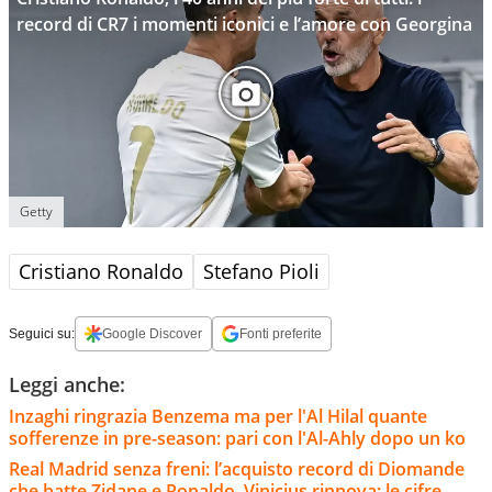
record di CR7 i momenti iconici e l’amore con Georgina
Getty
Cristiano Ronaldo
Stefano Pioli
Seguici su:
Google Discover
Fonti preferite
Leggi anche:
Inzaghi ringrazia Benzema ma per l'Al Hilal quante
sofferenze in pre-season: pari con l'Al-Ahly dopo un ko
Real Madrid senza freni: l’acquisto record di Diomande
che batte Zidane e Ronaldo. Vinicius rinnova: le cifre