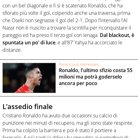
con un bel diagonale e lì si è scatenato Ronaldo, che ha
sfiorato più volte il gol, colpendo anche una traversa, prima
che Oseki non segnasse il gol del 2-1. Dopo l’intervallo l’Al
Nassr non è riuscito a trovare la scintilla per riconquistare il
pareggio ed ha preso il terzo gol con Ienaga.
Dal blackout, è
spuntata un po’ di luce
, e all’87’ Yahya ha accorciato le
distanze.
Forse ti può interessare
Ronaldo, l'ultimo sfizio costa 55
milioni ma potrà goderselo
ancora per poco
L’assedio finale
Cristiano Ronaldo ha avuto due occasioni su calcio di
punizione nei minuti di recupero, ma gli sono state respinte.
Prima ha colpito la barriera e poi è stato il portiere a
fermarlo. E più tardi la difesa ha impedito ai portoghesi di