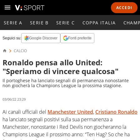
ACCEDI
SERIE A
SERIE B
SERIE C
COPPA ITALIA
CHAMP
Seguici su:
Google Discover
Fonti preferite
CALCIO
Ronaldo pensa allo United:
"Speriamo di vincere qualcosa"
Il portoghese ha lanciato segnali di permanenza nonostante
non giocherà la Champions League la prossima stagione.
03/06/22 23:29
Ai canali ufficiali del
Manchester United
,
Cristiano Ronaldo
ha lanciato segnali positivi sulla sua permanenza a
Manchester, nonostante i Red Devils non giocheranno la
Champions League il prossimo anno: “Ten Hag? So che ha