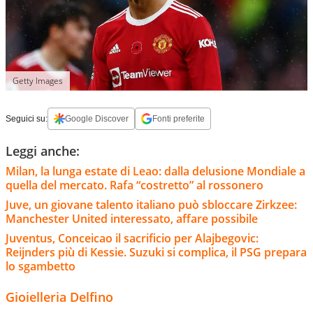
Getty Images
Seguici su:
Google Discover
Fonti preferite
Leggi anche:
Milan, la lunga estate di Leao: dalla delusione Mondiale a
quella del mercato. Rafa “costretto” al rossonero
Juve, un giovane talento italiano può sbloccare Zirkzee:
Manchester United interessato, affare possibile
Juventus, Conceicao il sacrificio per Alajbegovic:
Reijnders più di Kessie. Suzuki si complica, il PSG prepara
lo sgambetto
Gioielleria Delfino