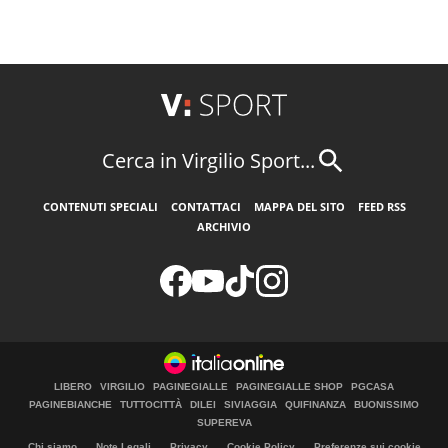
Cerca in Virgilio Sport...
CONTENUTI SPECIALI
CONTATTACI
MAPPA DEL SITO
FEED RSS
ARCHIVIO
LIBERO
VIRGILIO
PAGINEGIALLE
PAGINEGIALLE SHOP
PGCASA
PAGINEBIANCHE
TUTTOCITTÀ
DILEI
SIVIAGGIA
QUIFINANZA
BUONISSIMO
SUPEREVA
Chi siamo
Note Legali
Privacy
Cookie Policy
Preferenze sui cookie