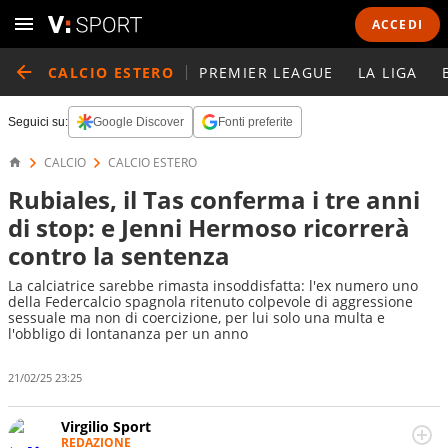
ACCEDI
CALCIO ESTERO
PREMIER LEAGUE
LA LIGA
Seguici su:
Google Discover
Fonti preferite
CALCIO
CALCIO ESTERO
Rubiales, il Tas conferma i tre anni
di stop: e Jenni Hermoso ricorrerà
contro la sentenza
La calciatrice sarebbe rimasta insoddisfatta: l'ex numero uno
della Federcalcio spagnola ritenuto colpevole di aggressione
sessuale ma non di coercizione, per lui solo una multa e
l'obbligo di lontananza per un anno
21/02/25 23:25
Virgilio Sport
REDAZIONE