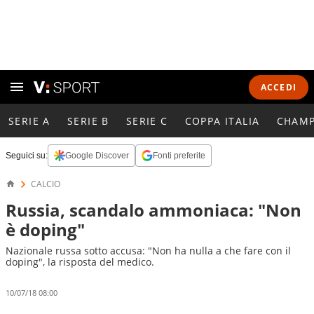
ACCEDI
SERIE A
SERIE B
SERIE C
COPPA ITALIA
CHAMP
Seguici su:
Google Discover
Fonti preferite
CALCIO
Russia, scandalo ammoniaca: "Non
è doping"
Nazionale russa sotto accusa: "Non ha nulla a che fare con il
doping", la risposta del medico.
10/07/18 08:00