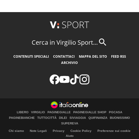
Cerca in Virgilio Sport...
CONTENUTI SPECIALI
CONTATTACI
MAPPA DEL SITO
FEED RSS
ARCHIVIO
LIBERO
VIRGILIO
PAGINEGIALLE
PAGINEGIALLE SHOP
PGCASA
PAGINEBIANCHE
TUTTOCITTÀ
DILEI
SIVIAGGIA
QUIFINANZA
BUONISSIMO
SUPEREVA
Chi siamo
Note Legali
Privacy
Cookie Policy
Preferenze sui cookie
Aiuto