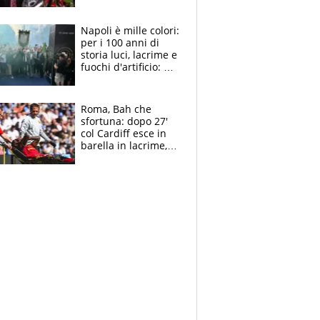
maglie, bandiere,
sciarpe, lacrime e
bigliettini
Napoli è mille colori:
per i 100 anni di
storia luci, lacrime e
fuochi d'artificio: De
Laurentiis salta al
coro anti-Juve
Roma, Bah che
sfortuna: dopo 27'
col Cardiff esce in
barella in lacrime,
Dybala rigore da
schiaffi, i giallorossi
prendono 3 gol in
45'