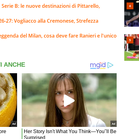
Serie B: le nuove destinazioni di Pittarello,
26-27: Vogliacco alla Cremonese, Strefezza
leggenda del Milan, cosa deve fare Ranieri e l'unico