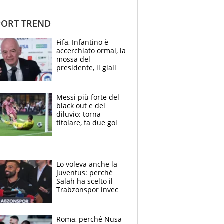
ORT TREND
Fifa, Infantino è
accerchiato ormai, la
mossa del
presidente, il giallo
dimissioni e la verità
sulla telefonata a
Trump
Messi più forte del
black out e del
diluvio: torna
titolare, fa due gol e
un assist e trascina
l'Inter Miami, altro
che ritiro
Lo voleva anche la
Juventus: perché
Salah ha scelto il
Trabzonspor invece
di un top club
Roma, perché Nusa