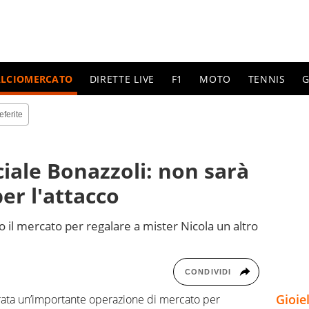
ALCIOMERCATO
DIRETTE LIVE
F1
MOTO
TENNIS
G
eferite
ciale Bonazzoli: non sarà
per l'attacco
il mercato per regalare a mister Nicola un altro
CONDIVIDI
Gioie
serata un’importante operazione di mercato per