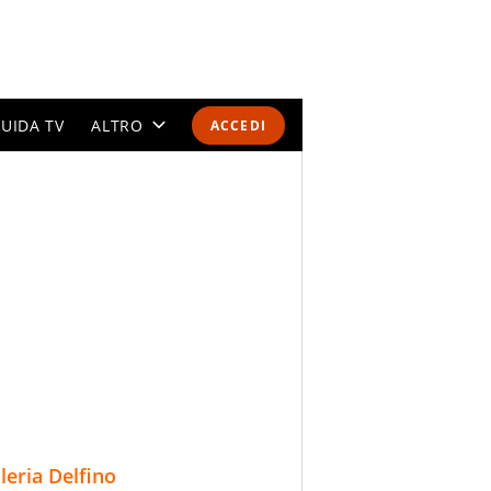
UIDA TV
ALTRO
ACCEDI
CALENDARI E CLASSIFICHE
ALTRI SPORT
MONDIALI 2026
OLIMPIADI
GOSSIP
LIFESTYLE
lleria Delfino