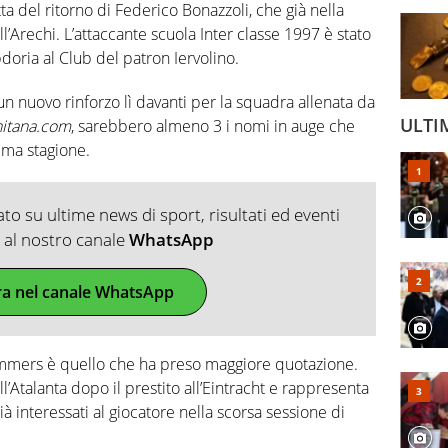
atta del ritorno di Federico Bonazzoli, che già nella
l’Arechi. L’attaccante scuola Inter classe 1997 è stato
pdoria al Club del patron Iervolino.
n nuovo rinforzo lì davanti per la squadra allenata da
ULTI
nitana.com
, sarebbero almeno 3 i nomi in auge che
ima stagione.
o su ultime news di sport, risultati ed eventi
ti al nostro canale
WhatsApp
ra nel canale WhatsApp
ammers è quello che ha preso maggiore quotazione.
l’Atalanta dopo il prestito all’Eintracht e rappresenta
ià interessati al giocatore nella scorsa sessione di