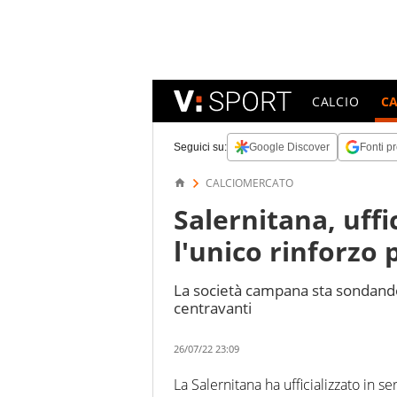
CALCIO
C
Seguici su:
Google Discover
Fonti pr
CALCIOMERCATO
Salernitana, uffi
l'unico rinforzo 
La società campana sta sondando 
centravanti
26/07/22 23:09
La Salernitana ha ufficializzato in 