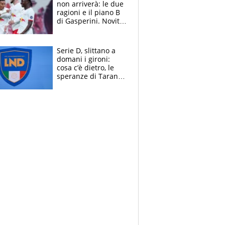
non arriverà: le due
ragioni e il piano B
di Gasperini. Novità
su Pellegrini e
Cacciamani
Serie D, slittano a
domani i gironi:
cosa c’è dietro, le
speranze di Taranto
e Messina, chi può
essere ripescato