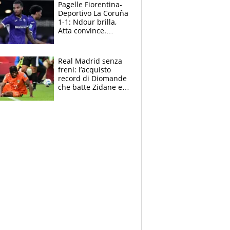
adesso
Pagelle Fiorentina-
Deportivo La Coruña
1-1: Ndour brilla,
Atta convince.
Pongracic rovina
tutto nel finale
Real Madrid senza
freni: l’acquisto
record di Diomande
che batte Zidane e
Ronaldo. Vinicius
rinnova: le cifre