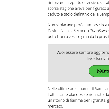
rinforzare il reparto offensivo: si tr
scorsa stagione aveva ben figurato al
ceduto a titolo definitivo dalla Sam
Non si placano però i rumors circa u
Davide Nicola. Secondo
TuttoSaler
potrebbero vestire granata la pross
Vuoi essere sempre aggiornat
live? Iscrivi
Ent
Nelle ultime ore il nome di Sam L
L’attaccante olandese è rientrato dal
un ritorno di fiamma per i granata, g
mercato.