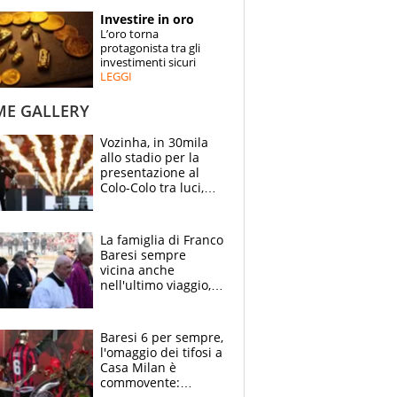
STORIE
Investire in oro
L’oro torna
SPECIALI
protagonista tra gli
investimenti sicuri
LEGGI
ESPERTI
ME GALLERY
CONTATTI
Vozinha, in 30mila
allo stadio per la
presentazione al
Colo-Colo tra luci,
spettacolo, elicotteri
e paracadutisti
La famiglia di Franco
Baresi sempre
vicina anche
nell'ultimo viaggio,
la moglie Maura, i
figli e i suoi cari
circondati
Baresi 6 per sempre,
dall'affetto dei tifosi
l'omaggio dei tifosi a
Casa Milan è
commovente: