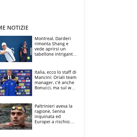
ME NOTIZIE
Montreal, Darderi
rimonta Shang e
vede aprirsi un
tabellone intrigante:
"Penso solo a
Borges, ma sono
felice del mio livello"
Italia, ecco lo staff di
Mancini: Oriali team
manager, c'è anche
Bonucci, ma sul web
infuria la polemica
Paltrinieri aveva la
ragione, Senna
inquinata ed
Europei a rischio:
allenamenti fermi,
cosa succede