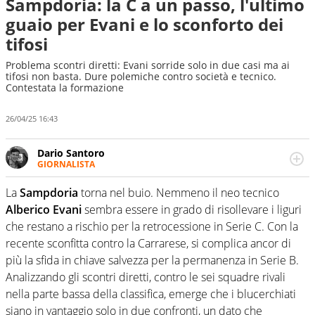
Sampdoria: la C a un passo, l'ultimo
guaio per Evani e lo sconforto dei
tifosi
Problema scontri diretti: Evani sorride solo in due casi ma ai
tifosi non basta. Dure polemiche contro società e tecnico.
Contestata la formazione
26/04/25 16:43
Dario Santoro
GIORNALISTA
Scrive, commenta, racconta lo sport in tutte le
sfaccettature. Tocca l'apice quando ha modo di
La
Sampdoria
torna nel buio. Nemmeno il neo tecnico
concentrarsi sulle interviste ai grandi protagonisti
Alberico Evani
sembra essere in grado di risollevare i liguri
che restano a rischio per la retrocessione in Serie C. Con la
recente sconfitta contro la Carrarese, si complica ancor di
più la sfida in chiave salvezza per la permanenza in Serie B.
Analizzando gli scontri diretti, contro le sei squadre rivali
nella parte bassa della classifica, emerge che i blucerchiati
siano in vantaggio solo in due confronti, un dato che