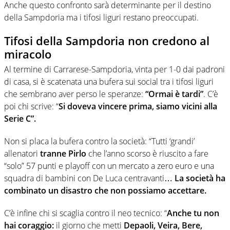
Anche questo confronto sarà determinante per il destino
della Sampdoria ma i tifosi liguri restano preoccupati.
Tifosi della Sampdoria non credono al
miracolo
Al termine di Carrarese-Sampdoria, vinta per 1-0 dai padroni
di casa, si è scatenata una bufera sui social tra i tifosi liguri
che sembrano aver perso le speranze:
“Ormai è tardi”
. C’è
poi chi scrive: “
Si doveva vincere prima, siamo vicini alla
Serie C”.
Non si placa la bufera contro la società: “Tutti ‘grandi’
allenatori
tranne Pirlo
che l’anno scorso è riuscito a fare
“solo” 57 punti e playoff con un mercato a zero euro e una
squadra di bambini con De Luca centravanti…
La società ha
combinato un disastro che non possiamo accettare.
C’è infine chi si scaglia contro il neo tecnico: “
Anche tu non
hai coraggio:
il giorno che metti
Depaoli, Veira, Bere,