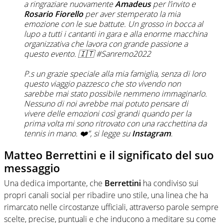
a ringraziare nuovamente
Amadeus
per l’invito e
Rosario Fiorello
per aver stemperato la mia
emozione con le sue battute. Un grosso in bocca al
lupo a tutti i cantanti in gara e alla enorme macchina
organizzativa che lavora con grande passione a
questo evento. 🇮🇹 #Sanremo2022
P.s un grazie speciale alla mia famiglia, senza di loro
questo viaggio pazzesco che sto vivendo non
sarebbe mai stato possibile nemmeno immaginarlo.
Nessuno di noi avrebbe mai potuto pensare di
vivere delle emozioni così grandi quando per la
prima volta mi sono ritrovato con una racchettina da
tennis in mano. ❤️”, si legge su
Instagram
.
Matteo Berrettini e il significato del suo
messaggio
Una dedica importante, che
Berrettini
ha condiviso sui
propri canali social per ribadire uno stile, una linea che ha
rimarcato nelle circostanze ufficiali, attraverso parole sempre
scelte, precise, puntuali e che inducono a meditare su come