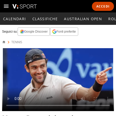
ACCEDI
CALENDARI
CLASSIFICHE
AUSTRALIAN OPEN
RO
Seguici su:
Google Discover
Fonti preferite
TENNIS