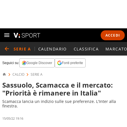
ACCEDI
SERIE A
CALENDARIO
CLASSIFICA
MARCATO
Seguici su:
Google Discover
Fonti preferite
CALCIO
SERIE A
Sassuolo, Scamacca e il mercato:
"Priorità è rimanere in Italia"
Scamacca lancia un indizio sulle sue preferenze. L'Inter alla
finestra.
15/05/22 19:16