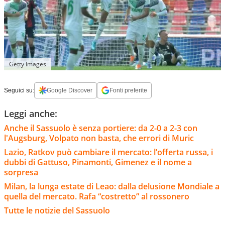
Getty Images
Seguici su:
Google Discover
Fonti preferite
Leggi anche:
Anche il Sassuolo è senza portiere: da 2-0 a 2-3 con
l'Augsburg, Volpato non basta, che errori di Muric
Lazio, Ratkov può cambiare il mercato: l’offerta russa, i
dubbi di Gattuso, Pinamonti, Gimenez e il nome a
sorpresa
Milan, la lunga estate di Leao: dalla delusione Mondiale a
quella del mercato. Rafa “costretto” al rossonero
Tutte le notizie del Sassuolo