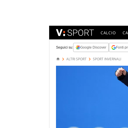
CALCIO
C
Seguici su:
Google Discover
Fonti pr
ALTRI SPORT
SPORT INVERNALI