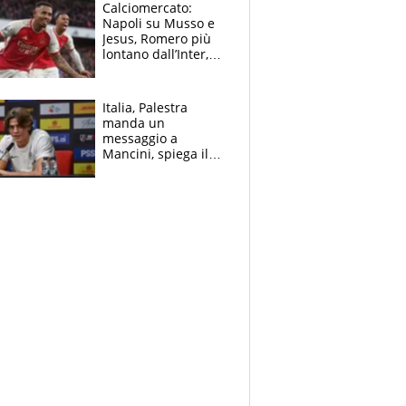
B. Rune verso la
Calciomercato:
rinuncia
Napoli su Musso e
Jesus, Romero più
lontano dall’Inter,
delirio Mastantuono,
Juve su Trubin. Il
tabellone
Italia, Palestra
manda un
messaggio a
Mancini, spiega il
motivo del no
all’Inter e lancia
l'alleanza con
Donnarumma