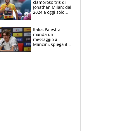
clamoroso tris di
Jonathan Milan: dal
2024 a oggi solo
Pogacar ha vinto più
di lui. Bene Romele
e Skerl
Italia, Palestra
manda un
messaggio a
Mancini, spiega il
motivo del no
all’Inter e lancia
l'alleanza con
Donnarumma