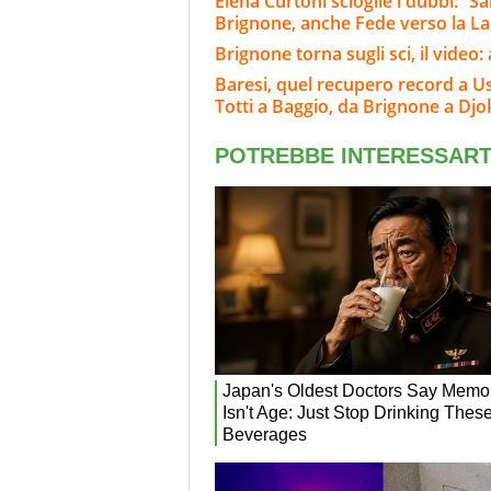
Elena Curtoni scioglie i dubbi: “S
Brignone, anche Fede verso la L
Brignone torna sugli sci, il video
Baresi, quel recupero record a Usa 
Totti a Baggio, da Brignone a Djo