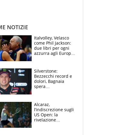
ME NOTIZIE
Italvolley, Velasco
come Phil Jackson:
due libri per ogni
azzurra agli Europei.
Quello per Sylla è
“geniale”
Silverstone:
Bezzecchi record e
dolori, Bagnaia
spera
nell'antidolorifico,
Marquez si tira fuori
e vota Aprilia
Alcaraz,
l’indiscrezione sugli
US Open: la
rivelazione
dell’amico
giornalista e il piano