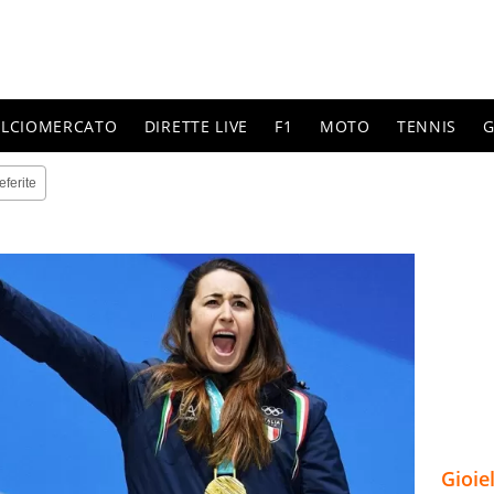
ALCIOMERCATO
DIRETTE LIVE
F1
MOTO
TENNIS
G
eferite
Gioie