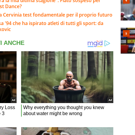
arà la mia ultima stagione". Fiato sospeso per
ast Dance?
: a Cervinia test fondamentale per il proprio futuro
'94 che ha ispirato atleti di tutti gli sport: da
kovic