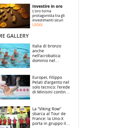
STORIE
Investire in oro
L’oro torna
SPECIALI
protagonista tra gli
investimenti sicuri
LEGGI
ESPERTI
ME GALLERY
CONTATTI
Italia di bronzo
anche
nell’acrobatica:
dominio nel
medagliere, ora
tocca a Ceccon, Curti
e compagni
Europei, Filippo
continuare
Pelati d’argento nel
solo tecnico: l’erede
di Minisini continua
a stupire, Los
Angeles è già nel
mirino
La “Viking Row”
sbarca al Tour de
France: la Uno-X
porta in gruppo il