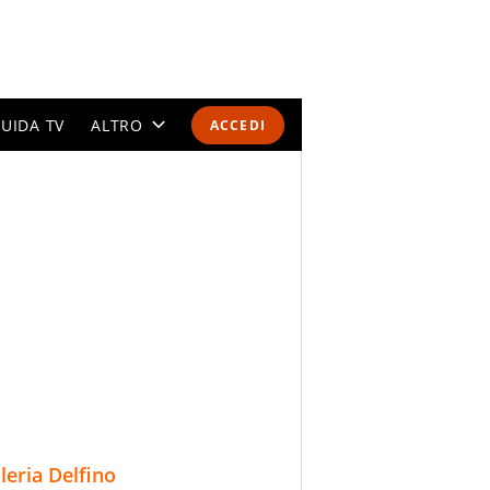
UIDA TV
ALTRO
ACCEDI
CALENDARI E CLASSIFICHE
ALTRI SPORT
MONDIALI 2026
OLIMPIADI
GOSSIP
LIFESTYLE
lleria Delfino