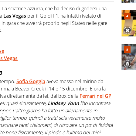
hanno segreti: basket, football, baseball e la capacità
ve altri non vedono granché
. La sciatrice azzurra, che ha deciso di godersi una
 a
Las Vegas
per il Gp di F1, ha infatti rivelato di
 in gara che avverrà proprio negli States nelle gare
k.
ve
as Vegas
a
a tempo.
Sofia Goggia
aveva messo nel mirino da
ramma a Beaver Creek il 14 e 15 dicembre. E ora la
riva direttamente da lei, dal box della
Ferrari nel GP
ìek quasi sicuramente,
Lindsey Vonn
l’ho incontrata
pper. L’altro giorno ha fatto un allenamento in
iglior tempo, quindi a tratti scia veramente molto
inare tanti chilometri, di ritrovare un po’ di fluidità
to bene fisicamente, il piede è l’ultimo dei miei