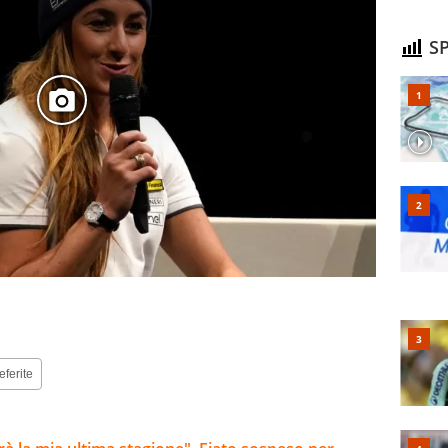
SP
eferite