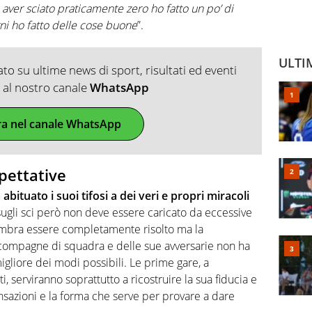
 aver sciato praticamente zero ho fatto un po’ di
rni ho fatto delle cose buone
”.
ULTI
o su ultime news di sport, risultati ed eventi
ti al nostro canale
WhatsApp
ra nel canale WhatsApp
spettative
abituato i suoi tifosi a dei veri e propri miracoli
e sugli sci però non deve essere caricato da eccessive
sembra essere completamente risolto ma la
compagne di squadra e delle sue avversarie non ha
 migliore dei modi possibili. Le prime gare, a
i, serviranno soprattutto a ricostruire la sua fiducia e
ensazioni e la forma che serve per provare a dare