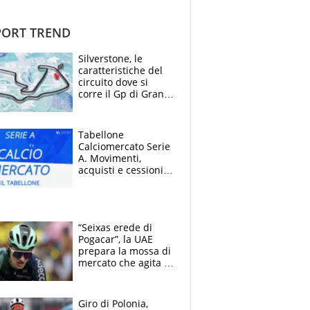
ORT TREND
Silverstone, le
caratteristiche del
circuito dove si
corre il Gp di Gran
Bretagna del
Motomondiale
Tabellone
Calciomercato Serie
A. Movimenti,
acquisti e cessioni:
estate 2026-27
“Seixas erede di
Pogacar”, la UAE
prepara la mossa di
mercato che agita la
Francia. Ciccone,
che beffa alla Vuelta
a Burgos
Giro di Polonia,