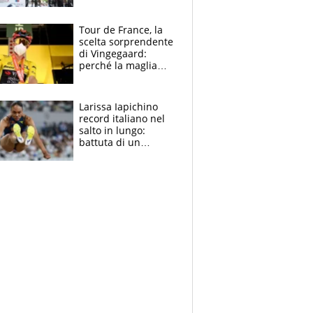
rito della Norvegia
di Haaland e
compagni
Tour de France, la
scelta sorprendente
di Vingegaard:
perché la maglia
gialla indossa la
mascherina, il
rischio da evitare
Larissa Iapichino
record italiano nel
salto in lungo:
battuta di un
centimetro mamma
Fiona May