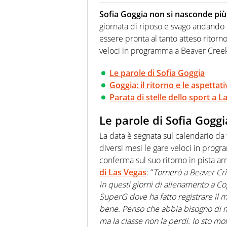
Per lui gli sport americani non 
innata di trovare la notizia do
Sofia Goggia non si nasconde più
giornata di riposo e svago andando
essere pronta al tanto atteso ritorno
veloci in programma a Beaver Cree
Le parole di Sofia Goggia
Goggia: il ritorno e le aspettati
Parata di stelle dello sport a L
Le parole di Sofia Goggi
La data è segnata sul calendario d
diversi mesi le gare veloci in prog
conferma sul suo ritorno in pista ar
di Las Vegas
: “
Tornerò a Beaver Cr
in questi giorni di allenamento a Co
SuperG dove ha fatto registrare il m
bene. Penso che abbia bisogno di mac
ma la classe non la perdi. Io sto mol