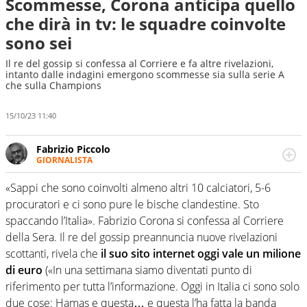
Scommesse, Corona anticipa quello
che dirà in tv: le squadre coinvolte
sono sei
Il re del gossip si confessa al Corriere e fa altre rivelazioni,
intanto dalle indagini emergono scommesse sia sulla serie A
che sulla Champions
15/10/23 11:40
Fabrizio Piccolo
GIORNALISTA
Nella sua carriera ha seguito numerose manifestazioni
sportive e collaborato con agenzie e testate. Esperienza,
«Sappi che sono coinvolti almeno altri 10 calciatori, 5-6
competenza, conoscenza e memoria storica. Si occupa
procuratori e ci sono pure le bische clandestine. Sto
prevalentemente di calcio
spaccando l’Italia». Fabrizio Corona si confessa al Corriere
della Sera. Il re del gossip preannuncia nuove rivelazioni
scottanti, rivela che
il suo sito internet oggi vale un milione
di euro
(«In una settimana siamo diventati punto di
riferimento per tutta l’informazione. Oggi in Italia ci sono solo
due cose: Hamas e questa… e questa l’ha fatta la banda