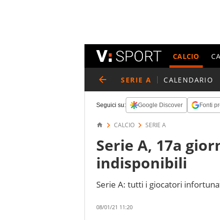
CALCIO
C
SERIE A
CALENDARIO
Seguici su:
Google Discover
Fonti pr
CALCIO
SERIE A
Serie A, 17a giorn
indisponibili
Serie A: tutti i giocatori infortunat
08/01/21 11:20