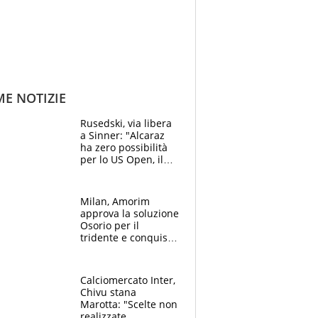
ME NOTIZIE
Rusedski, via libera
a Sinner: "Alcaraz
ha zero possibilità
per lo US Open, il
2026 forse è gà
finito per lui"
Milan, Amorim
approva la soluzione
Osorio per il
tridente e conquista
Jashari: la frecciata
dello svizzero all'ex
Allegri
Calciomercato Inter,
Chivu stana
Marotta: "Scelte non
realizzate,