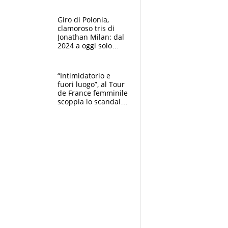
che beffa alla Vuelta
a Burgos
Giro di Polonia,
clamoroso tris di
Jonathan Milan: dal
2024 a oggi solo
Pogacar ha vinto più
di lui. Bene Romele
e Skerl
“Intimidatorio e
fuori luogo”, al Tour
de France femminile
scoppia lo scandalo:
un uomo controlla i
reggiseni delle
atlete