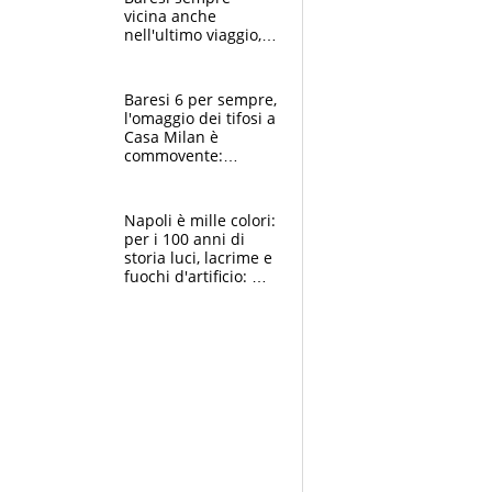
vicina anche
nell'ultimo viaggio,
la moglie Maura, i
figli e i suoi cari
circondati
Baresi 6 per sempre,
dall'affetto dei tifosi
l'omaggio dei tifosi a
Casa Milan è
commovente:
maglie, bandiere,
sciarpe, lacrime e
bigliettini
Napoli è mille colori:
per i 100 anni di
storia luci, lacrime e
fuochi d'artificio: De
Laurentiis salta al
coro anti-Juve