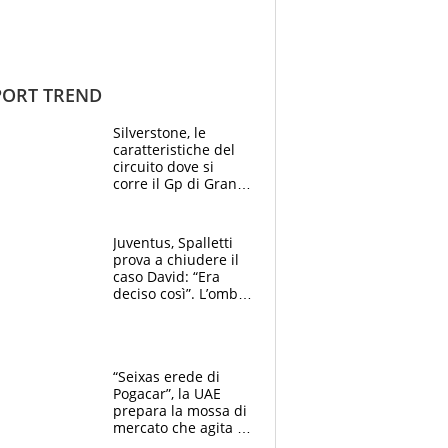
ORT TREND
Silverstone, le
caratteristiche del
circuito dove si
corre il Gp di Gran
Bretagna del
Motomondiale
Juventus, Spalletti
prova a chiudere il
caso David: “Era
deciso così”. L’ombra
di Zirkzee e la
sentenza dei tifosi
“Seixas erede di
Pogacar”, la UAE
prepara la mossa di
mercato che agita la
Francia. Ciccone,