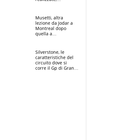
dobbiamo
completare la
squadra"
Musetti, altra
lezione da Jodar a
Montreal dopo
quella a
Washington: "Avrei
voluto spaccare
tutto"
Silverstone, le
caratteristiche del
circuito dove si
corre il Gp di Gran
Bretagna del
Motomondiale