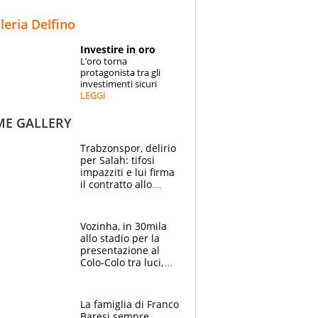
STORIE
lleria Delfino
SPECIALI
Investire in oro
L’oro torna
ESPERTI
protagonista tra gli
investimenti sicuri
LEGGI
CONTATTI
ME GALLERY
Trabzonspor, delirio
per Salah: tifosi
impazziti e lui firma
il contratto allo
stadio
Vozinha, in 30mila
allo stadio per la
presentazione al
Colo-Colo tra luci,
spettacolo, elicotteri
e paracadutisti
La famiglia di Franco
Baresi sempre