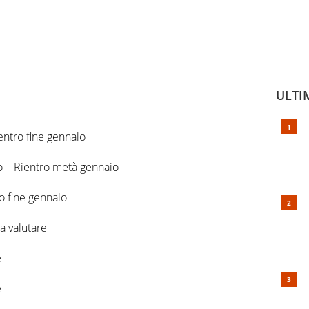
ULTI
entro fine gennaio
o – Rientro metà gennaio
ro fine gennaio
a valutare
e
e