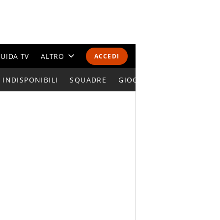
UIDA TV
ALTRO
ACCEDI
INDISPONIBILI
CALENDARI E CLASSIFICHE
SQUADRE
GIOCATORI SERIE A
ALTRI SPORT
MONDIALI 2026
OLIMPIADI
GOSSIP
LIFESTYLE