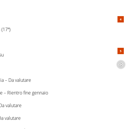
 (17ª)
su
ia – Da valutare
e – Rientro fine gennaio
Da valutare
Da valutare