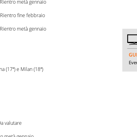
 Rientro metà gennaio
Rientro fine febbraio
– Rientro metà gennaio
GUI
Even
a (17ª) e Milan (18ª)
Da valutare
tro metà gennaio