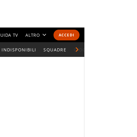
UIDA TV
ALTRO
ACCEDI
INDISPONIBILI
CALENDARI E CLASSIFICHE
SQUADRE
GIOCATORI SERIE A
ALTRI SPORT
MONDIALI 2026
OLIMPIADI
GOSSIP
LIFESTYLE