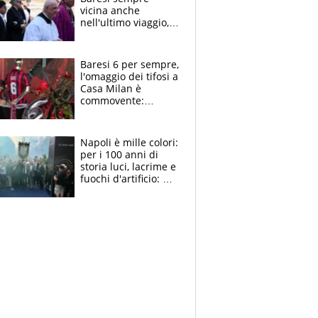
vicina anche
nell'ultimo viaggio,
la moglie Maura, i
figli e i suoi cari
circondati
Baresi 6 per sempre,
dall'affetto dei tifosi
l'omaggio dei tifosi a
Casa Milan è
commovente:
maglie, bandiere,
sciarpe, lacrime e
bigliettini
Napoli è mille colori:
per i 100 anni di
storia luci, lacrime e
fuochi d'artificio: De
Laurentiis salta al
coro anti-Juve