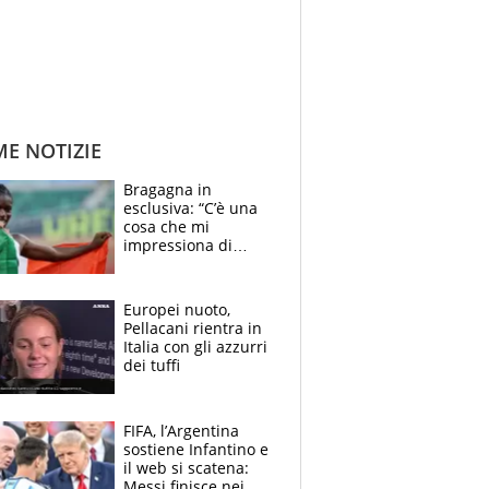
ME NOTIZIE
Bragagna in
esclusiva: “C’è una
cosa che mi
impressiona di
Doualla. Jacobs?
Ecco come è rinato”.
E svela la sorpresa
Europei nuoto,
agli Europei
Pellacani rientra in
Italia con gli azzurri
dei tuffi
FIFA, l’Argentina
sostiene Infantino e
il web si scatena:
Messi finisce nei