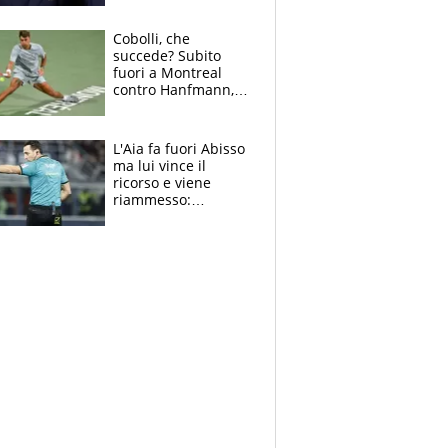
Mondiale a 64
squadre, l’ira di Figo
Cobolli, che
succede? Subito
fuori a Montreal
contro Hanfmann,
per Flavio è tutta
colpa della tosse
L'Aia fa fuori Abisso
ma lui vince il
ricorso e viene
riammesso:
continua momento
nero per gli arbitri