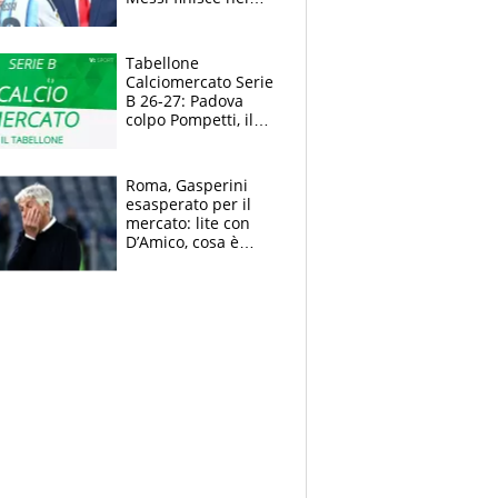
meme, la Seleccion
travolta dalle
polemiche
Tabellone
Calciomercato Serie
B 26-27: Padova
colpo Pompetti, il
Sudtirol annuncia
Bjarkason
Roma, Gasperini
esasperato per il
mercato: lite con
D’Amico, cosa è
successo dopo il flop
per Nusa