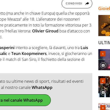
CONDIVIDI
Gioie
etto (ma anche in chiave Europa) quella che opporrà
ppe Meazza” alle 18. L’allenatore dei rossoneri
 praticamente in toto la formazione vittoriosa per 3
ro l’Hellas Verona:
Olivier Giroud
boa d’attacco con
i.
ULTI
asperini
intento a scegliere, là davanti, uno tra
Luis
alic
e
Teun Koopmeiners
, invece, si giocheranno un
 il match di San Siro, il fischietto della sezione di
o su ultime news di sport, risultati ed eventi
ti al nostro canale
WhatsApp
ra nel canale WhatsApp