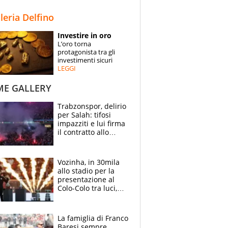
STORIE
lleria Delfino
SPECIALI
Investire in oro
L’oro torna
ESPERTI
protagonista tra gli
investimenti sicuri
LEGGI
CONTATTI
ME GALLERY
Trabzonspor, delirio
per Salah: tifosi
impazziti e lui firma
il contratto allo
stadio
Vozinha, in 30mila
allo stadio per la
presentazione al
Colo-Colo tra luci,
spettacolo, elicotteri
e paracadutisti
La famiglia di Franco
Baresi sempre