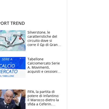
ORT TREND
Silverstone, le
caratteristiche del
circuito dove si
corre il Gp di Gran
Bretagna del
Motomondiale
Tabellone
Calciomercato Serie
A. Movimenti,
acquisti e cessioni:
estate 2026-27
FIFA, la partita di
potere di Infantino:
il Marocco dietro la
sfida a Ceferin.
Scontro sul