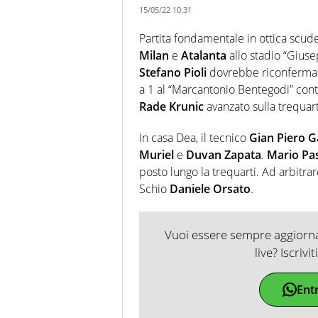
15/05/22 10:31
Partita fondamentale in ottica scud
Milan
e
Atalanta
allo stadio “Giuse
Stefano Pioli
dovrebbe riconfermare
a 1 al “Marcantonio Bentegodi” cont
Rade Krunic
avanzato sulla trequart
In casa Dea, il tecnico
Gian Piero G
Muriel
e
Duvan Zapata
.
Mario Pas
posto lungo la trequarti. Ad arbitrare
Schio
Daniele Orsato
.
Vuoi essere sempre aggiornat
live? Iscrivi
Ent