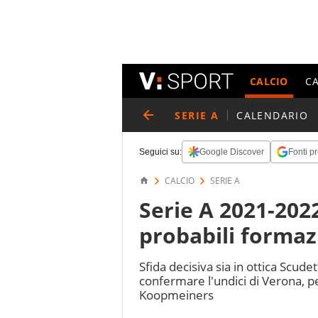
CALCIO
C
SERIE A
CALENDARIO
Seguici su:
Google Discover
Fonti pr
CALCIO
SERIE A
Serie A 2021-2022
probabili formaz
Sfida decisiva sia in ottica Scud
confermare l'undici di Verona, pe
Koopmeiners