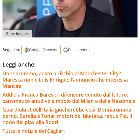
Getty Images
Seguici su:
Google Discover
Fonti preferite
Leggi anche:
Donnarumma, posto a rischio al Manchester City?
Maresca non è Luis Enrique, l’annuncio che interessa
Mancini
Addio a Franco Baresi, il difensore venuto dal futuro:
carismatico antidivo simbolo del Milan e della Nazionale
Guardiola ct dell’Italia giocherebbe così: Donnarumma
perno, Barella e Tonali motori del tiki-taka, rebus Pio. Il
nodo del play alla Rodri
Tutte le notizie del Cagliari