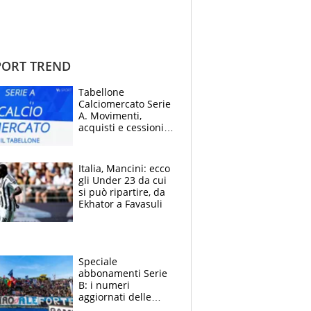
ORT TREND
Tabellone
Calciomercato Serie
A. Movimenti,
acquisti e cessioni:
estate 2026-27
Italia, Mancini: ecco
gli Under 23 da cui
si può ripartire, da
Ekhator a Favasuli
Speciale
abbonamenti Serie
B: i numeri
aggiornati delle
venti squadre