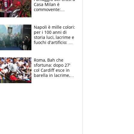
Casa Milan è
commovente:
maglie, bandiere,
sciarpe, lacrime e
bigliettini
Napoli è mille colori:
per i 100 anni di
storia luci, lacrime e
fuochi d'artificio: De
Laurentiis salta al
coro anti-Juve
Roma, Bah che
sfortuna: dopo 27'
col Cardiff esce in
barella in lacrime,
Dybala rigore da
schiaffi, i giallorossi
prendono 3 gol in
45'