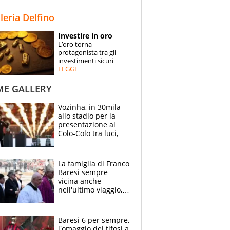
STORIE
lleria Delfino
SPECIALI
Investire in oro
L’oro torna
ESPERTI
protagonista tra gli
investimenti sicuri
LEGGI
CONTATTI
ME GALLERY
Vozinha, in 30mila
allo stadio per la
presentazione al
Colo-Colo tra luci,
spettacolo, elicotteri
e paracadutisti
La famiglia di Franco
Baresi sempre
vicina anche
nell'ultimo viaggio,
la moglie Maura, i
figli e i suoi cari
circondati
Baresi 6 per sempre,
dall'affetto dei tifosi
l'omaggio dei tifosi a