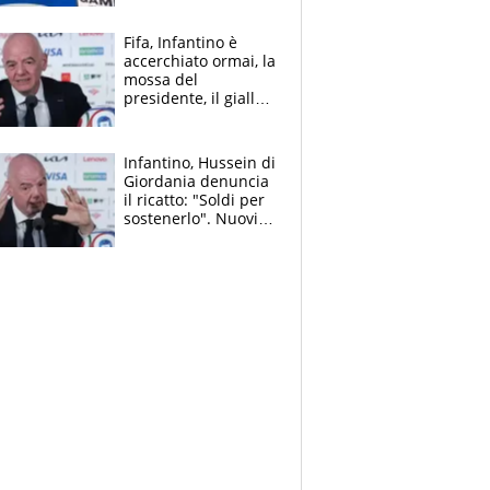
cadette
Fifa, Infantino è
accerchiato ormai, la
mossa del
presidente, il giallo
dimissioni e la verità
sulla telefonata a
Trump
Infantino, Hussein di
Giordania denuncia
il ricatto: "Soldi per
sostenerlo". Nuovi
guai per il boss
della FIFA