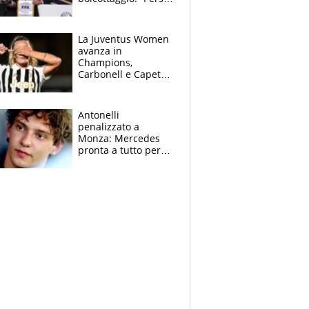
la fiducia in
Infantino”. La
rivelazione sulla
La Juventus Women
Superlega
avanza in
Champions,
Carbonell e Capeta
stendono il
Torreense
Antonelli
penalizzato a
Monza: Mercedes
pronta a tutto per
frenare Ferrari.
Vasseur avverte
sull’ADUO: “Cambia
poco”