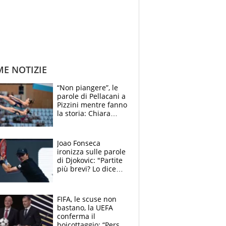
ME NOTIZIE
“Non piangere”, le
parole di Pellacani a
Pizzini mentre fanno
la storia: Chiara
batte anche il
record di Ceccon
Joao Fonseca
ironizza sulle parole
di Djokovic: "Partite
più brevi? Lo dice
solo perché sta
invecchiando..."
FIFA, le scuse non
bastano, la UEFA
conferma il
boicottaggio: “Persa