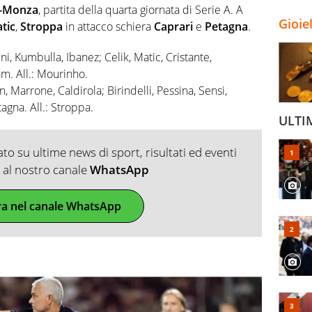
-Monza
, partita della quarta giornata di Serie A. A
Gioie
tic
,
Stroppa
in attacco schiera
Caprari
e
Petagna
.
ni, Kumbulla, Ibanez; Celik, Matic, Cristante,
m. All.: Mourinho.
 Marrone, Caldirola; Birindelli, Pessina, Sensi,
agna. All.: Stroppa.
ULTI
o su ultime news di sport, risultati ed eventi
ti al nostro canale
WhatsApp
ra nel canale WhatsApp