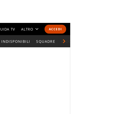
UIDA TV
ALTRO
ACCEDI
INDISPONIBILI
CALENDARI E CLASSIFICHE
SQUADRE
GIOCATORI SERIE A
ALTRI SPORT
MONDIALI 2026
OLIMPIADI
GOSSIP
LIFESTYLE