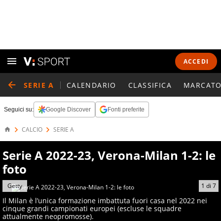
ACCEDI
SERIE A
CALENDARIO
CLASSIFICA
MARCATO
Seguici su:
Google Discover
Fonti preferite
CALCIO
SERIE A
Serie A 2022-23, Verona-Milan 1-2: le
foto
Getty
1
di
7
Il Milan è l’unica formazione imbattuta fuori casa nel 2022 nei
cinque grandi campionati europei (escluse le squadre
attualmente neopromosse).