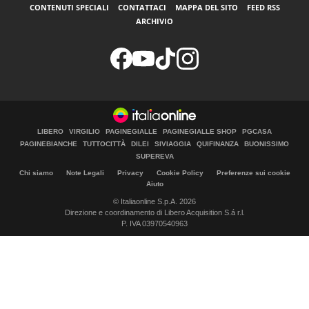
CONTENUTI SPECIALI
CONTATTACI
MAPPA DEL SITO
FEED RSS
ARCHIVIO
LIBERO
VIRGILIO
PAGINEGIALLE
PAGINEGIALLE SHOP
PGCASA
PAGINEBIANCHE
TUTTOCITTÀ
DILEI
SIVIAGGIA
QUIFINANZA
BUONISSIMO
SUPEREVA
Chi siamo
Note Legali
Privacy
Cookie Policy
Preferenze sui cookie
Aiuto
© Italiaonline S.p.A. 2026
Direzione e coordinamento di Libero Acquisition S.á r.l.
P. IVA 03970540963