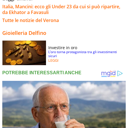
Italia, Mancini: ecco gli Under 23 da cui si può ripartire,
da Ekhator a Favasuli
Tutte le notizie del Verona
Gioielleria Delfino
Investire in oro
L’oro torna protagonista tra gli investimenti
sicuri
LEGGI