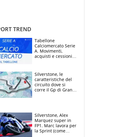
ORT TREND
Tabellone
Calciomercato Serie
A. Movimenti,
acquisti e cessioni:
estate 2026-27
Silverstone, le
caratteristiche del
circuito dove si
corre il Gp di Gran
Bretagna del
Motomondiale
Silverstone, Alex
Marquez super in
FP1. Marc lavora per
la Sprint (come
Martin), bene