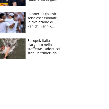
Europei. A sorpresa
torna Rychlicki
“Sinner e Djokovic
sono ossessionati”,
la rivelazione di
Panichi. Jannik,
ansia per il
ginocchio e il rischio
agli US Open
Europei, Italia
d’argento nella
staffetta: Taddeucci
star, Paltrinieri da
leggenda. Greg
svela la profezia di
Padre Pio