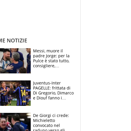
ME NOTIZIE
Messi, muore il
padre Jorge: per la
Pulce è stato tutto,
consigliere,
manager, amico e
capofamiglia
Juventus-Inter
PAGELLE: frittata di
Di Gregorio, Dimarco
e Diouf fanno i
bianconeri piccoli
piccoli, Ylildiz
scompare, Kolo fa
De Giorgi ci crede:
sperare
Michieletto
convocato nel
raduno verso gli