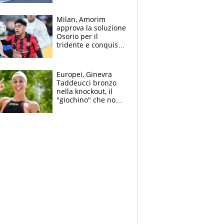
Bezzecchi
Milan, Amorim
approva la soluzione
Osorio per il
tridente e conquista
Jashari: la frecciata
dello svizzero all'ex
Allegri
Europei, Ginevra
Taddeucci bronzo
nella knockout, il
"giochino" che non
le piace: "La Senna?
Oggi era pulita"