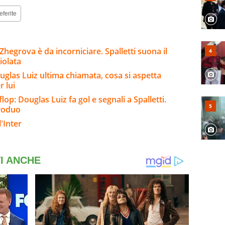
eferite
Zhegrova è da incorniciare. Spalletti suona il
iolata
uglas Luiz ultima chiamata, cosa si aspetta
 lui
lop: Douglas Luiz fa gol e segnali a Spalletti.
vwoduo
'Inter