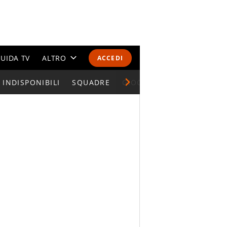
UIDA TV
ALTRO
ACCEDI
INDISPONIBILI
CALENDARI E CLASSIFICHE
SQUADRE
GIOCATORI SERIE A
ALTRI SPORT
MONDIALI 2026
OLIMPIADI
GOSSIP
LIFESTYLE