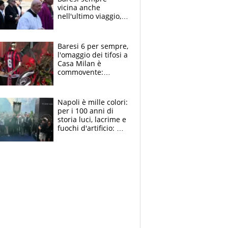
vicina anche
nell'ultimo viaggio,
la moglie Maura, i
figli e i suoi cari
circondati
Baresi 6 per sempre,
dall'affetto dei tifosi
l'omaggio dei tifosi a
Casa Milan è
commovente:
maglie, bandiere,
sciarpe, lacrime e
bigliettini
Napoli è mille colori:
per i 100 anni di
storia luci, lacrime e
fuochi d'artificio: De
Laurentiis salta al
coro anti-Juve