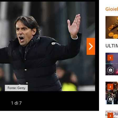
Gioie
ULTI
Fonte: Getty
1
di
7