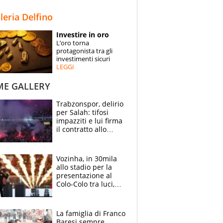
STORIE
lleria Delfino
SPECIALI
Investire in oro
L’oro torna
ESPERTI
protagonista tra gli
investimenti sicuri
LEGGI
CONTATTI
ME GALLERY
Trabzonspor, delirio
per Salah: tifosi
impazziti e lui firma
il contratto allo
stadio
Vozinha, in 30mila
allo stadio per la
presentazione al
Colo-Colo tra luci,
spettacolo, elicotteri
e paracadutisti
La famiglia di Franco
Baresi sempre