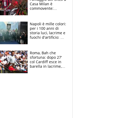
Casa Milan è
commovente:
maglie, bandiere,
sciarpe, lacrime e
bigliettini
Napoli è mille colori:
per i 100 anni di
storia luci, lacrime e
fuochi d'artificio: De
Laurentiis salta al
coro anti-Juve
Roma, Bah che
sfortuna: dopo 27'
col Cardiff esce in
barella in lacrime,
Dybala rigore da
schiaffi, i giallorossi
prendono 3 gol in
45'