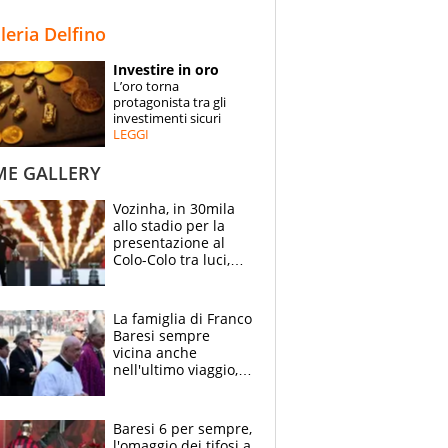
STORIE
lleria Delfino
SPECIALI
Investire in oro
L’oro torna
ESPERTI
protagonista tra gli
investimenti sicuri
LEGGI
CONTATTI
ME GALLERY
Vozinha, in 30mila
allo stadio per la
presentazione al
Colo-Colo tra luci,
spettacolo, elicotteri
e paracadutisti
La famiglia di Franco
Baresi sempre
vicina anche
nell'ultimo viaggio,
la moglie Maura, i
figli e i suoi cari
circondati
Baresi 6 per sempre,
dall'affetto dei tifosi
l'omaggio dei tifosi a