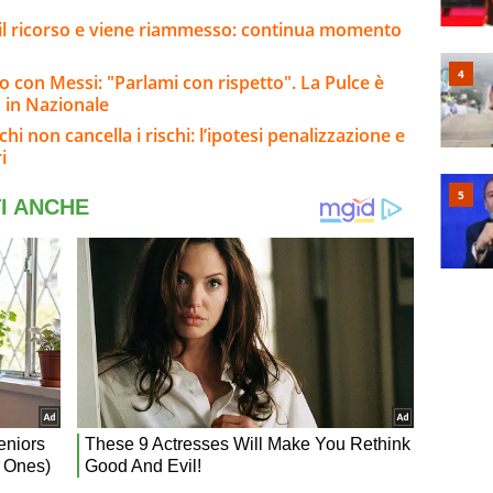
e il ricorso e viene riammesso: continua momento
ro con Messi: "Parlami con rispetto". La Pulce è
o in Nazionale
chi non cancella i rischi: l’ipotesi penalizzazione e
i