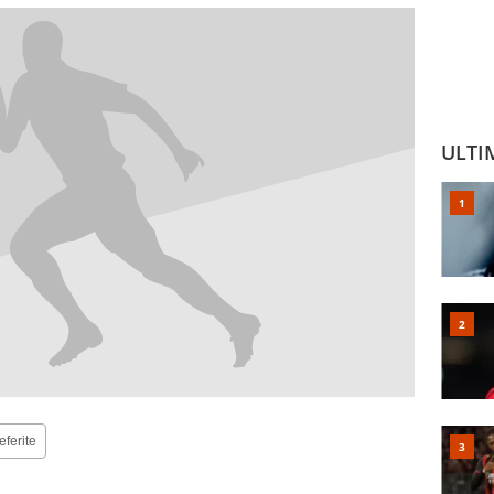
ULTI
eferite