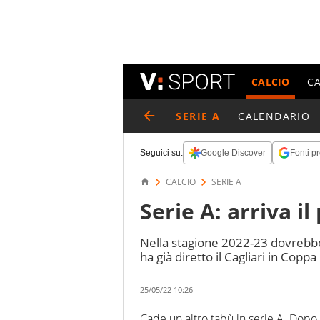
CALCIO
C
SERIE A
CALENDARIO
Seguici su:
Google Discover
Fonti pr
CALCIO
SERIE A
Serie A: arriva i
Nella stagione 2022-23 dovrebbe 
ha già diretto il Cagliari in Coppa 
25/05/22 10:26
Cade un altro tabù in serie A. Dop