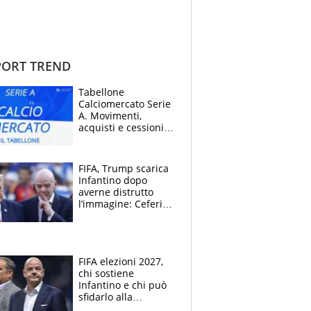
ORT TREND
Tabellone
Calciomercato Serie
A. Movimenti,
acquisti e cessioni:
estate 2026-27
FIFA, Trump scarica
Infantino dopo
averne distrutto
l’immagine: Ceferin
sceglie la
Supercoppa per il
contrattacco
FIFA elezioni 2027,
chi sostiene
Infantino e chi può
sfidarlo alla
presidenza: la