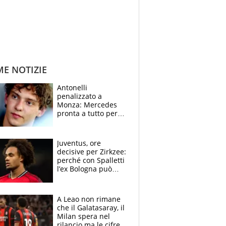
ME NOTIZIE
Antonelli
penalizzato a
Monza: Mercedes
pronta a tutto per
frenare Ferrari.
Vasseur avverte
sull’ADUO: “Cambia
Juventus, ore
poco”
decisive per Zirkzee:
perché con Spalletti
l’ex Bologna può
cambiare il volto dei
bianconeri
A Leao non rimane
che il Galatasaray, il
Milan spera nel
rilancio ma le cifre