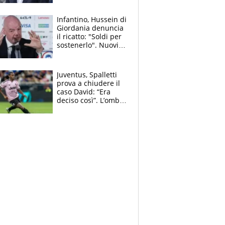
nuova geografia del
calcio
Infantino, Hussein di
Giordania denuncia
il ricatto: "Soldi per
sostenerlo". Nuovi
guai per il boss
della FIFA
Juventus, Spalletti
prova a chiudere il
caso David: “Era
deciso così”. L’ombra
di Zirkzee e la
sentenza dei tifosi