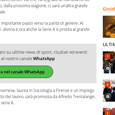
o, dalla prossima stagione, ci sarà un’altra grande
Gioie
ale.
n importante passo verso la parità di genere. Al
i- donna e ora anche la Serie A è pronta al grande
ULTI
o su ultime news di sport, risultati ed eventi
ti al nostro canale
WhatsApp
ra nel canale WhatsApp
ivornese, laurea in Sociologia a Firenze e un impiego
tto del lavoro, sarà promossa da Alfredo Trentalange,
 serie A.