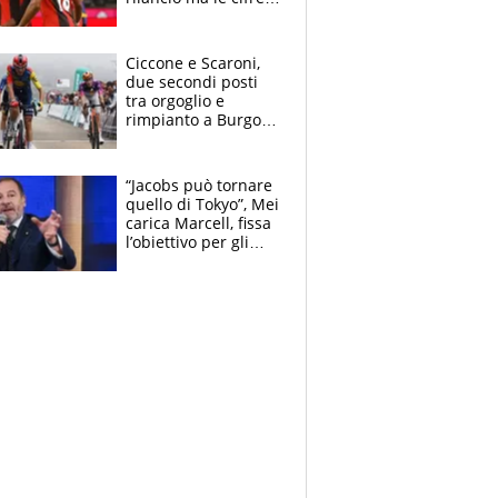
non soddisfano: il
crollo nell'estate
delle tensioni
Ciccone e Scaroni,
due secondi posti
tra orgoglio e
rimpianto a Burgos
e in Polonia. E si
rivede Pellizzari
“Jacobs può tornare
quello di Tokyo”, Mei
carica Marcell, fissa
l’obiettivo per gli
Europei e scherza
su Binaghi