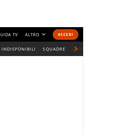
UIDA TV
ALTRO
ACCEDI
INDISPONIBILI
CALENDARI E CLASSIFICHE
SQUADRE
GIOCATORI SERIE A
ALTRI SPORT
MONDIALI 2026
OLIMPIADI
GOSSIP
LIFESTYLE