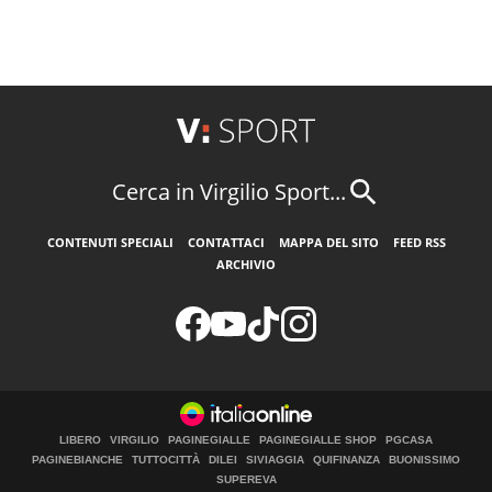
Cerca in Virgilio Sport...
CONTENUTI SPECIALI
CONTATTACI
MAPPA DEL SITO
FEED RSS
ARCHIVIO
LIBERO
VIRGILIO
PAGINEGIALLE
PAGINEGIALLE SHOP
PGCASA
PAGINEBIANCHE
TUTTOCITTÀ
DILEI
SIVIAGGIA
QUIFINANZA
BUONISSIMO
SUPEREVA