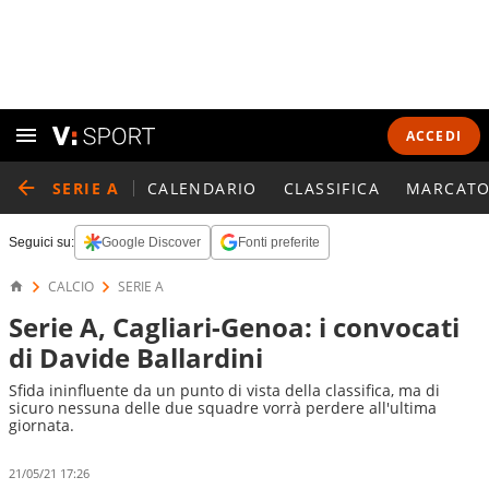
ACCEDI
SERIE A
CALENDARIO
CLASSIFICA
MARCATO
Seguici su:
Google Discover
Fonti preferite
CALCIO
SERIE A
Serie A, Cagliari-Genoa: i convocati
di Davide Ballardini
Sfida ininfluente da un punto di vista della classifica, ma di
sicuro nessuna delle due squadre vorrà perdere all'ultima
giornata.
21/05/21 17:26