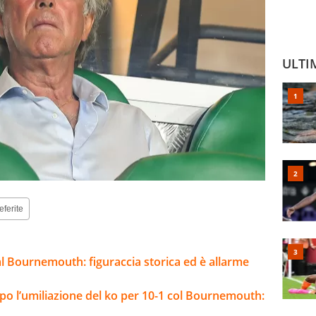
ULTI
eferite
l Bournemouth: figuraccia storica ed è allarme
opo l’umiliazione del ko per 10-1 col Bournemouth: