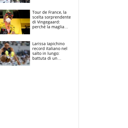
rito della Norvegia
di Haaland e
compagni
Tour de France, la
scelta sorprendente
di Vingegaard:
perché la maglia
gialla indossa la
mascherina, il
rischio da evitare
Larissa Iapichino
record italiano nel
salto in lungo:
battuta di un
centimetro mamma
Fiona May