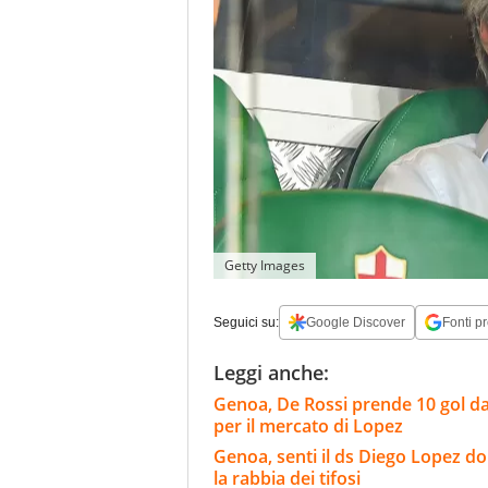
Getty Images
Seguici su:
Google Discover
Fonti pr
Leggi anche:
Genoa, De Rossi prende 10 gol da
per il mercato di Lopez
Genoa, senti il ds Diego Lopez d
la rabbia dei tifosi