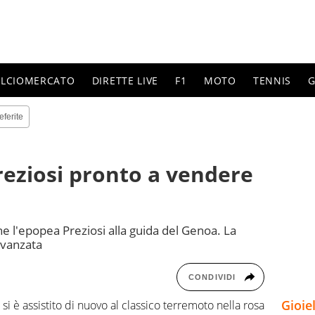
ALCIOMERCATO
DIRETTE LIVE
F1
MOTO
TENNIS
G
eferite
Preziosi pronto a vendere
e l'epopea Preziosi alla guida del Genoa. La
 avanzata
CONDIVIDI
Gioie
si è assistito di nuovo al classico terremoto nella rosa