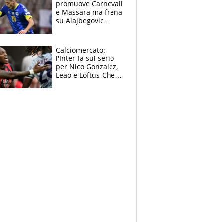
promuove Carnevali
e Massara ma frena
su Alajbegovic
titolare: il punto
sull’infortunio di
Yildiz
Calciomercato:
l'Inter fa sul serio
per Nico Gonzalez,
Leao e Loftus-Cheek
possono restare al
Milan, Mastantuono
verso la Fiorentina