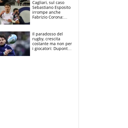
Cagliari, sul caso
Sebastiano Esposito
irrompe anche
Fabrizio Corona:
“Ecco cosa è
successo, ho le
prove”
Il paradosso del
rugby, crescita
costante ma non per
i giocatori: Dupont
(il più pagato al
mondo) guadagna
solo 1,4 milioni
all'anno