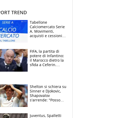
ORT TREND
Tabellone
Calciomercato Serie
A. Movimenti,
acquisti e cessioni:
estate 2026-27
FIFA, la partita di
potere di Infantino:
il Marocco dietro la
sfida a Ceferin.
Scontro sul
Mondiale a 64
squadre, l’ira di Figo
Shelton si schiera su
Sinner e Djokovic,
Shapovalov
s'arrende: "Posso
battere tutti tranne
Jannik e Alcaraz"
Juventus, Spalletti