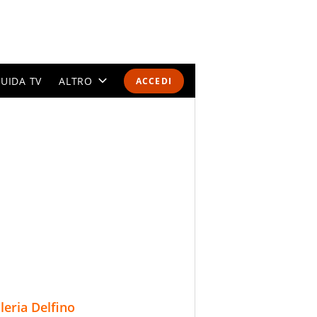
UIDA TV
ALTRO
ACCEDI
CALENDARI E CLASSIFICHE
ALTRI SPORT
MONDIALI 2026
OLIMPIADI
GOSSIP
LIFESTYLE
lleria Delfino