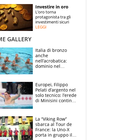
STORIE
Investire in oro
L’oro torna
SPECIALI
protagonista tra gli
investimenti sicuri
LEGGI
ESPERTI
ME GALLERY
CONTATTI
Italia di bronzo
anche
nell’acrobatica:
dominio nel
medagliere, ora
tocca a Ceccon, Curti
e compagni
Europei, Filippo
continuare
Pelati d’argento nel
solo tecnico: l’erede
di Minisini continua
a stupire, Los
Angeles è già nel
mirino
La “Viking Row”
sbarca al Tour de
France: la Uno-X
porta in gruppo il