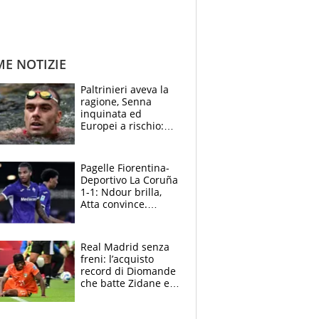
ME NOTIZIE
Paltrinieri aveva la
ragione, Senna
inquinata ed
Europei a rischio:
allenamenti fermi,
cosa succede
adesso
Pagelle Fiorentina-
Deportivo La Coruña
1-1: Ndour brilla,
Atta convince.
Pongracic rovina
tutto nel finale
Real Madrid senza
freni: l’acquisto
record di Diomande
che batte Zidane e
Ronaldo. Vinicius
rinnova: le cifre