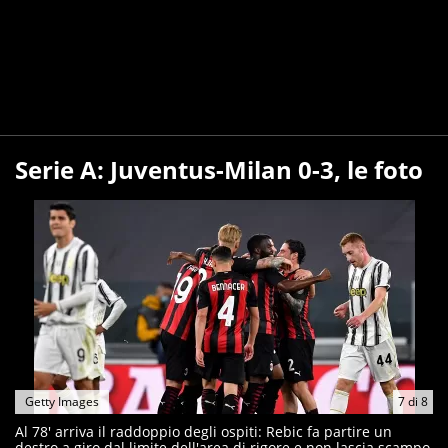
Serie A: Juventus-Milan 0-3, le foto
Getty Images
7
di
8
Al 78' arriva il raddoppio degli ospiti: Rebic fa partire un
destro a giro dal limite dell'area di rigore e non lascia scampo