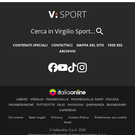
Cerca in Virgilio Sport...
CONTENUTI SPECIALI
CONTATTACI
MAPPA DEL SITO
FEED RSS
ARCHIVIO
LIBERO
VIRGILIO
PAGINEGIALLE
PAGINEGIALLE SHOP
PGCASA
PAGINEBIANCHE
TUTTOCITTÀ
DILEI
SIVIAGGIA
QUIFINANZA
BUONISSIMO
SUPEREVA
Chi siamo
Note Legali
Privacy
Cookie Policy
Preferenze sui cookie
Aiuto
© Italiaonline S.p.A. 2026
Direzione e coordinamento di Libero Acquisition S.á r.l.