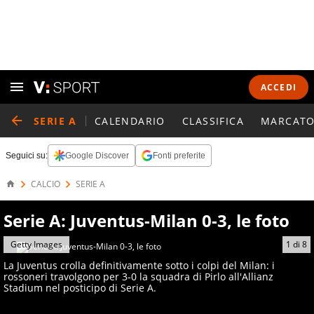
ACCEDI
SERIE A
CALENDARIO
CLASSIFICA
MARCATO
Seguici su:
Google Discover
Fonti preferite
CALCIO
SERIE A
Serie A: Juventus-Milan 0-3, le foto
Getty Images
1
di
8
La Juventus crolla definitivamente sotto i colpi del Milan: i
rossoneri travolgono per 3-0 la squadra di Pirlo all'Allianz
Stadium nel posticipo di Serie A.