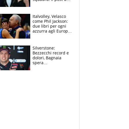
figlio di Amadeus e
Sanremo sullo
sfondo
Italvolley, Velasco
come Phil Jackson:
due libri per ogni
azzurra agli Europei.
Quello per Sylla è
“geniale”
Silverstone:
Bezzecchi record e
dolori, Bagnaia
spera
nell'antidolorifico,
Marquez si tira fuori
e vota Aprilia