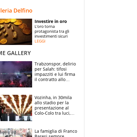
STORIE
lleria Delfino
SPECIALI
Investire in oro
L’oro torna
ESPERTI
protagonista tra gli
investimenti sicuri
LEGGI
CONTATTI
ME GALLERY
Trabzonspor, delirio
per Salah: tifosi
impazziti e lui firma
il contratto allo
stadio
Vozinha, in 30mila
allo stadio per la
presentazione al
Colo-Colo tra luci,
spettacolo, elicotteri
e paracadutisti
La famiglia di Franco
Baresi sempre