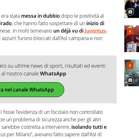
 era stata
messa in dubbio
dopo le positività al
drado
, che hanno fatto sospettare di un
inizio di
inese. In molti temevano
un déjà vu di
Juventus-
li azzurri furono bloccati dall’Asl campana e non
o su ultime news di sport, risultati ed eventi
ti al nostro canale
WhatsApp
ra nel canale WhatsApp
i fosse l’evidenza di un focolaio non controllato
bbe un problema di sicurezza anche per gli altri
sl sarebbe costretta a intervenire,
isolando tutti e
us per Milano”, avevano fatto sapere dall’Asl di