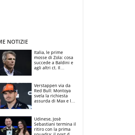
ME NOTIZIE
Italia, le prime
mosse di Zola: cosa
succede a Baldini e
agli altri ct. Il
Borussia tenta un
altro sgarbo agli
azzurri
Verstappen via da
Red Bull: Montoya
svela la richiesta
assurda di Max e lo
avverte: “Sicuro
Mercedes e
McLaren siano
Udinese, Josè
meglio?”
Sebastiani termina il
ritiro con la prima
squadra: il post del