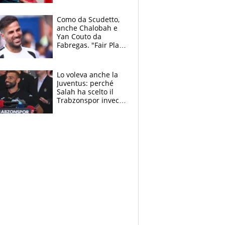
da risolvere
Como da Scudetto,
anche Chalobah e
Yan Couto da
Fabregas. "Fair Play
Finanziario?
Pagheremo la
multa"
Lo voleva anche la
Juventus: perché
Salah ha scelto il
Trabzonspor invece
di un top club