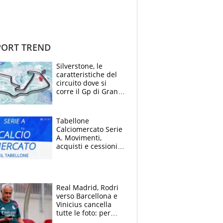
ORT TREND
Silverstone, le
caratteristiche del
circuito dove si
corre il Gp di Gran
Bretagna del
Motomondiale
Tabellone
Calciomercato Serie
A. Movimenti,
acquisti e cessioni:
estate 2026-27
Real Madrid, Rodri
verso Barcellona e
Vinicius cancella
tutte le foto: per
Mourinho due grane