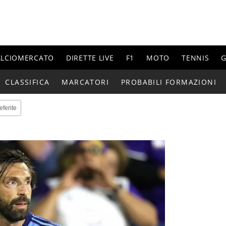
ALCIOMERCATO
DIRETTE LIVE
F1
MOTO
TENNIS
G
CLASSIFICA
MARCATORI
PROBABILI FORMAZIONI
eferite