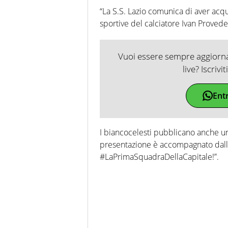
“La S.S. Lazio comunica di aver acqui
sportive del calciatore Ivan Provede
Vuoi essere sempre aggiornat
live? Iscrivi
Ent
I biancocelesti pubblicano anche un
presentazione è accompagnato dalle
#LaPrimaSquadraDellaCapitale!”.