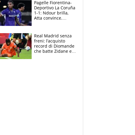
adesso
Pagelle Fiorentina-
Deportivo La Coruña
1-1: Ndour brilla,
Atta convince.
Pongracic rovina
tutto nel finale
Real Madrid senza
freni: l’acquisto
record di Diomande
che batte Zidane e
Ronaldo. Vinicius
rinnova: le cifre