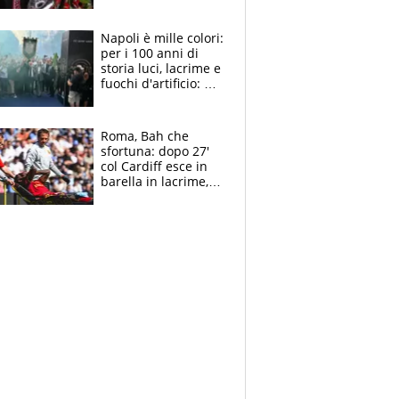
maglie, bandiere,
sciarpe, lacrime e
bigliettini
Napoli è mille colori:
per i 100 anni di
storia luci, lacrime e
fuochi d'artificio: De
Laurentiis salta al
coro anti-Juve
Roma, Bah che
sfortuna: dopo 27'
col Cardiff esce in
barella in lacrime,
Dybala rigore da
schiaffi, i giallorossi
prendono 3 gol in
45'