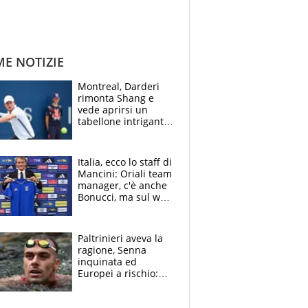
ME NOTIZIE
Montreal, Darderi
rimonta Shang e
vede aprirsi un
tabellone intrigante:
"Penso solo a
Borges, ma sono
felice del mio livello"
Italia, ecco lo staff di
Mancini: Oriali team
manager, c'è anche
Bonucci, ma sul web
infuria la polemica
Paltrinieri aveva la
ragione, Senna
inquinata ed
Europei a rischio:
allenamenti fermi,
cosa succede