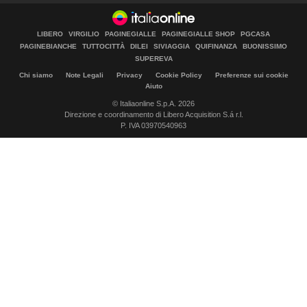
LIBERO
VIRGILIO
PAGINEGIALLE
PAGINEGIALLE SHOP
PGCASA
PAGINEBIANCHE
TUTTOCITTÀ
DILEI
SIVIAGGIA
QUIFINANZA
BUONISSIMO
SUPEREVA
Chi siamo
Note Legali
Privacy
Cookie Policy
Preferenze sui cookie
Aiuto
© Italiaonline S.p.A. 2026
Direzione e coordinamento di Libero Acquisition S.á r.l.
P. IVA 03970540963