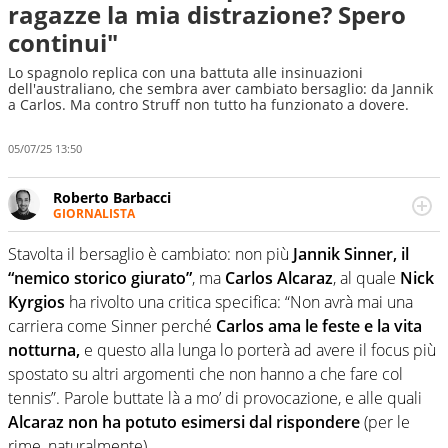
ragazze la mia distrazione? Spero
continui"
Lo spagnolo replica con una battuta alle insinuazioni
dell'australiano, che sembra aver cambiato bersaglio: da Jannik
a Carlos. Ma contro Struff non tutto ha funzionato a dovere.
05/07/25 13:50
Roberto Barbacci
GIORNALISTA
Giornalista (pubblicista) sportivo a tutto campo, è il
tuttologo di Virgilio Sport. Provate a chiedergli di boxe, di
Stavolta il bersaglio è cambiato: non più
Jannik Sinner, il
scherma, di volley o di curling: ve ne farà innamorare
“nemico storico giurato”
, ma
Carlos Alcaraz
, al quale
Nick
Kyrgios
ha rivolto una critica specifica: “Non avrà mai una
carriera come Sinner perché
Carlos ama le feste e la vita
notturna,
e questo alla lunga lo porterà ad avere il focus più
spostato su altri argomenti che non hanno a che fare col
tennis”. Parole buttate là a mo’ di provocazione, e alle quali
Alcaraz non ha potuto esimersi dal rispondere
(per le
rime, naturalmente).