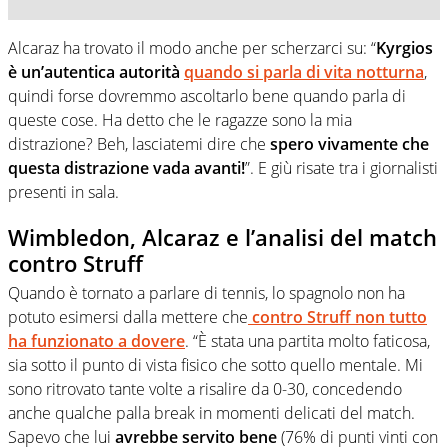
Alcaraz ha trovato il modo anche per scherzarci su: “
Kyrgios
è un’autentica autorità
quando si parla di vita notturna
,
quindi forse dovremmo ascoltarlo bene quando parla di
queste cose. Ha detto che le ragazze sono la mia
distrazione? Beh, lasciatemi dire che
spero vivamente che
questa distrazione vada avanti!
”. E giù risate tra i giornalisti
presenti in sala.
Wimbledon, Alcaraz e l’analisi del match
contro Struff
Quando è tornato a parlare di tennis, lo spagnolo non ha
potuto esimersi dalla mettere che
contro Struff non tutto
ha funzionato a dovere
. “È stata una partita molto faticosa,
sia sotto il punto di vista fisico che sotto quello mentale. Mi
sono ritrovato tante volte a risalire da 0-30, concedendo
anche qualche palla break in momenti delicati del match.
Sapevo che lui
avrebbe servito bene
(76% di punti vinti con