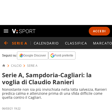
ACCEDI
SERIE A
CALENDARIO
CLASSIFICA
MARCATO
Seguici su:
Google Discover
Fonti preferite
CALCIO
SERIE A
Serie A, Sampdoria-Cagliari: la
voglia di Claudio Ranieri
Nonostante non sia più invischiata nella lotta salvezza, Ranieri
predica calma e attenzione prima di una sfida difficile come
quella contro il Cagliari.
06/03/21 19:22