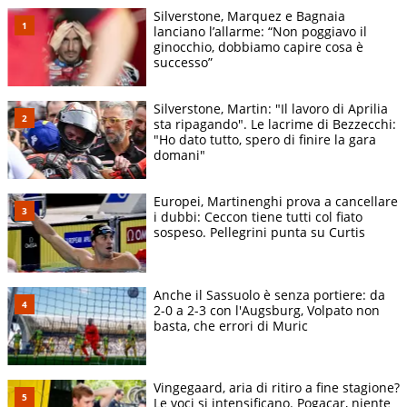
Silverstone, Marquez e Bagnaia
lanciano l’allarme: “Non poggiavo il
ginocchio, dobbiamo capire cosa è
successo”
Silverstone, Martin: "Il lavoro di Aprilia
sta ripagando". Le lacrime di Bezzecchi:
"Ho dato tutto, spero di finire la gara
domani"
Europei, Martinenghi prova a cancellare
i dubbi: Ceccon tiene tutti col fiato
sospeso. Pellegrini punta su Curtis
Anche il Sassuolo è senza portiere: da
2-0 a 2-3 con l'Augsburg, Volpato non
basta, che errori di Muric
Vingegaard, aria di ritiro a fine stagione?
Le voci si intensificano. Pogacar, niente