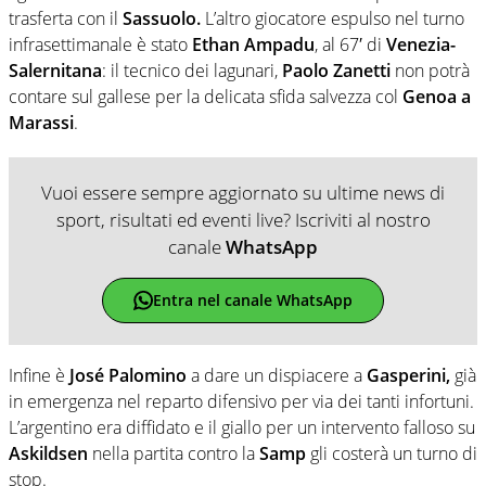
trasferta con il
Sassuolo.
L’altro giocatore espulso nel turno
infrasettimanale è stato
Ethan Ampadu
, al 67′ di
Venezia-
Salernitana
: il tecnico dei lagunari,
Paolo Zanetti
non potrà
contare sul gallese per la delicata sfida salvezza col
Genoa a
Marassi
.
Vuoi essere sempre aggiornato su ultime news di
sport, risultati ed eventi live? Iscriviti al nostro
canale
WhatsApp
Entra nel canale WhatsApp
Infine è
José Palomino
a dare un dispiacere a
Gasperini,
già
in emergenza nel reparto difensivo per via dei tanti infortuni.
L’argentino era diffidato e il giallo per un intervento falloso su
Askildsen
nella partita contro la
Samp
gli costerà un turno di
stop.