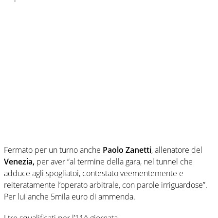
Fermato per un turno anche
Paolo Zanetti
, allenatore del
Venezia,
per aver “al termine della gara, nel tunnel che
adduce agli spogliatoi, contestato veementemente e
reiteratamente l’operato arbitrale, con parole irriguardose”.
Per lui anche 5mila euro di ammenda.
I tre squalificati per l’11^ giornata