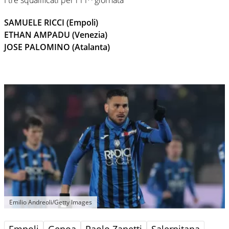
SAMUELE RICCI (Empoli)
ETHAN AMPADU (Venezia)
JOSE PALOMINO (Atalanta)
Emilio Andreoli/Getty Images
Empoli
Genoa
Paolo Zanetti
Salernitana