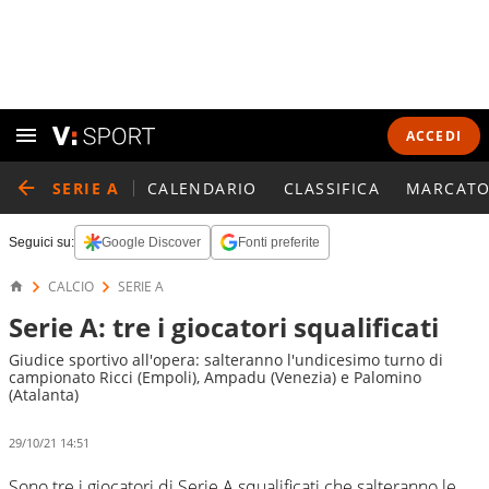
ACCEDI
SERIE A
CALENDARIO
CLASSIFICA
MARCATO
Seguici su:
Google Discover
Fonti preferite
CALCIO
SERIE A
Serie A: tre i giocatori squalificati
Giudice sportivo all'opera: salteranno l'undicesimo turno di
campionato Ricci (Empoli), Ampadu (Venezia) e Palomino
(Atalanta)
29/10/21 14:51
Sono tre i giocatori di Serie A squalificati che salteranno le