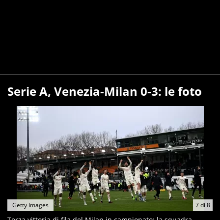
Serie A, Venezia-Milan 0-3: le foto
Getty Images
7
di
8
Terza vittoria di fila del Milan in campionato: la squadra