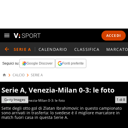
ACCEDI
SERIE A
CALENDARIO
CLASSIFICA
MARCATO
Seguici su:
Google Discover
Fonti preferite
CALCIO
SERIE A
Serie A, Venezia-Milan 0-3: le foto
Getty Images
1
di
8
Sette degli otto gol di Zlatan Ibrahimovic in questo campionato
sono arrivati in trasferta: lo svedese é il migliore marcatore in
match fuori casa in questa Serie A.