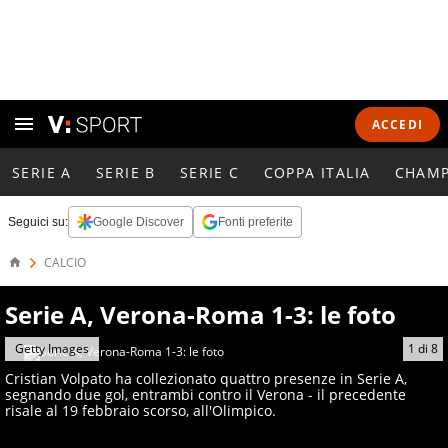
ACCEDI
SERIE A
SERIE B
SERIE C
COPPA ITALIA
CHAMP
Seguici su:
Google Discover
Fonti preferite
CALCIO
Serie A, Verona-Roma 1-3: le foto
Getty Images
1
di
8
Cristian Volpato ha collezionato quattro presenze in Serie A,
segnando due gol, entrambi contro il Verona - il precedente
risale al 19 febbraio scorso, all'Olimpico.