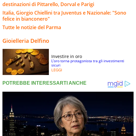
destinazioni di Pittarello, Dorval e Parigi
Italia, Giorgio Chiellini tra Juventus e Nazionale: "Sono
felice in bianconero"
Tutte le notizie del Parma
Gioielleria Delfino
Investire in oro
L’oro torna protagonista tra gli investimenti
sicuri
LEGGI