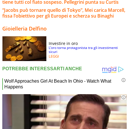
tiene tutti col fiato sospeso. Pellegrini punta su Curtis
“Jacobs può tornare quello di Tokyo”, Mei carica Marcell,
fissa l’obiettivo per gli Europei e scherza su Binaghi
Gioielleria Delfino
Investire in oro
L’oro torna protagonista tra gli investimenti
sicuri
LEGGI