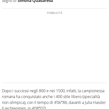
segno di
Simona Quadarella
.
Dopo i successi negli 800 e nei 1500, infatti, la campionessa
romana ha conquistato anche i 400 stile libero (specialità
non olimpica), con il tempo di 4’06″88, davanti a Julia Hassler
(Liechtenstein, in 4’08″07).