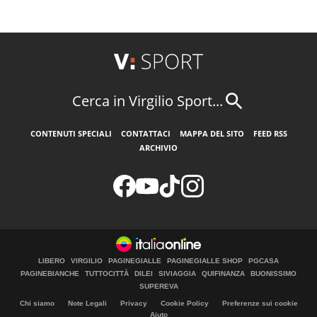
Cerca in Virgilio Sport...
CONTENUTI SPECIALI
CONTATTACI
MAPPA DEL SITO
FEED RSS
ARCHIVIO
LIBERO
VIRGILIO
PAGINEGIALLE
PAGINEGIALLE SHOP
PGCASA
PAGINEBIANCHE
TUTTOCITTÀ
DILEI
SIVIAGGIA
QUIFINANZA
BUONISSIMO
SUPEREVA
Chi siamo
Note Legali
Privacy
Cookie Policy
Preferenze sui cookie
Aiuto