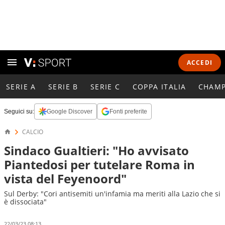
ACCEDI
SERIE A
SERIE B
SERIE C
COPPA ITALIA
CHAMP
Seguici su:
Google Discover
Fonti preferite
CALCIO
Sindaco Gualtieri: "Ho avvisato
Piantedosi per tutelare Roma in
vista del Feyenoord"
Sul Derby: "Cori antisemiti un'infamia ma meriti alla Lazio che si
è dissociata"
22/03/23 08:13