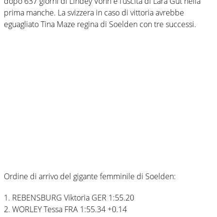
dopo 637 giorni di Lindey Vonn e l’uscita di Lara Gut nella
prima manche. La svizzera in caso di vittoria avrebbe
eguagliato Tina Maze regina di Soelden con tre successi.
Ordine di arrivo del gigante femminile di Soelden:
1. REBENSBURG Viktoria GER 1:55.20
2. WORLEY Tessa FRA 1:55.34 +0.14