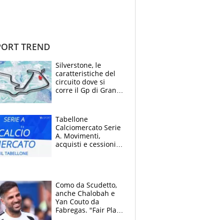
ORT TREND
Silverstone, le
caratteristiche del
circuito dove si
corre il Gp di Gran
Bretagna del
Motomondiale
Tabellone
Calciomercato Serie
A. Movimenti,
acquisti e cessioni:
estate 2026-27
Como da Scudetto,
anche Chalobah e
Yan Couto da
Fabregas. "Fair Play
Finanziario?