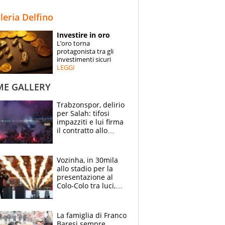
STORIE
lleria Delfino
SPECIALI
Investire in oro
L’oro torna
ESPERTI
protagonista tra gli
investimenti sicuri
LEGGI
CONTATTI
ME GALLERY
Trabzonspor, delirio
per Salah: tifosi
impazziti e lui firma
il contratto allo
stadio
Vozinha, in 30mila
allo stadio per la
presentazione al
Colo-Colo tra luci,
spettacolo, elicotteri
e paracadutisti
La famiglia di Franco
Baresi sempre