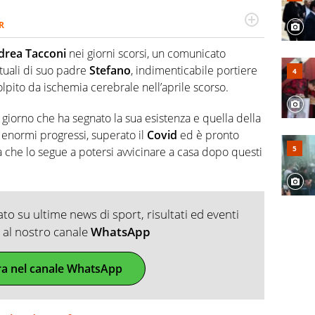
R
2007, scrive per curiosità personale e necessità:
 e dei suoi protagonisti, concedendosi innocenti evasioni
rea Tacconi
nei giorni scorsi, un comunicato
format. Un tempo ala destra, oggi si sente a suo agio nel
ttuali di suo padre
Stefano
, indimenticabile portiere
fica riservata dei migliori 5 calciatori di sempre.
lpito da ischemia cerebrale nell’aprile scorso.
giorno che ha segnato la sua esistenza e quella della
enormi progressi, superato il
Covid
ed è pronto
a che lo segue a potersi avvicinare a casa dopo questi
o su ultime news di sport, risultati ed eventi
ti al nostro canale
WhatsApp
ra nel canale WhatsApp