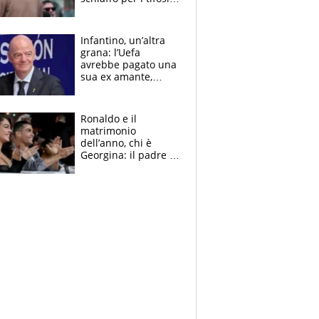
rossoneri
Infantino, un’altra
grana: l’Uefa
avrebbe pagato una
sua ex amante,
scoppia lo scandalo
Ronaldo e il
matrimonio
dell’anno, chi è
Georgina: il padre in
galera, l’incontro da
Gucci e il boom
social