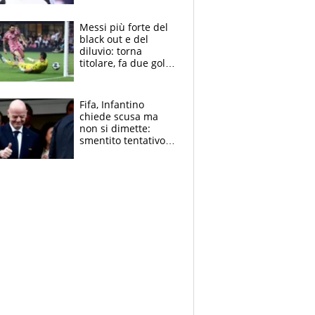
Pagheremo la
multa"
Messi più forte del
black out e del
diluvio: torna
titolare, fa due gol e
un assist e trascina
l'Inter Miami, altro
che ritiro
Fifa, Infantino
chiede scusa ma
non si dimette:
smentito tentativo di
corruzione al
Marocco