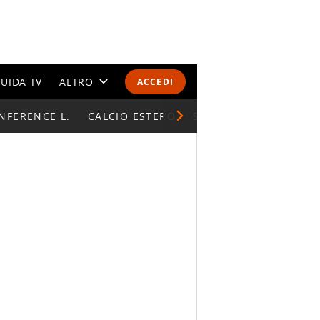
UIDA TV
ALTRO
ACCEDI
NFERENCE L.
CALENDARI E CLASSIFICHE
CALCIO ESTERO
SUPERCOPPA ITALIAN
ALTRI SPORT
MONDIALI 2026
OLIMPIADI
GOSSIP
LIFESTYLE