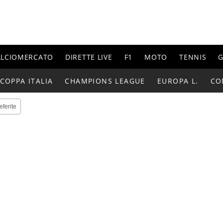
ALCIOMERCATO
DIRETTE LIVE
F1
MOTO
TENNIS
G
COPPA ITALIA
CHAMPIONS LEAGUE
EUROPA L.
CO
eferite