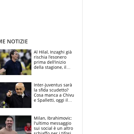
ME NOTIZIE
Al Hilal, Inzaghi già
rischia l’esonero
prima dell’inizio
della stagione, il
retroscena
Inter-Juventus sarà
la sfida scudetto?
Cosa manca a Chivu
e Spalletti, oggi il
primo antipasto
Milan, Ibrahimovic:
l'ultimo messaggio
sui social è un altro
schiaffo per i tifosi