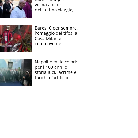
vicina anche
nell'ultimo viaggio,
la moglie Maura, i
figli e i suoi cari
circondati
Baresi 6 per sempre,
dall'affetto dei tifosi
l'omaggio dei tifosi a
Casa Milan è
commovente:
maglie, bandiere,
sciarpe, lacrime e
bigliettini
Napoli è mille colori:
per i 100 anni di
storia luci, lacrime e
fuochi d'artificio: De
Laurentiis salta al
coro anti-Juve