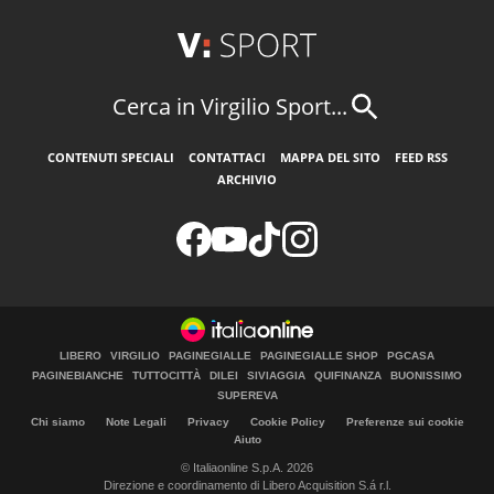
Cerca in Virgilio Sport...
CONTENUTI SPECIALI
CONTATTACI
MAPPA DEL SITO
FEED RSS
ARCHIVIO
LIBERO
VIRGILIO
PAGINEGIALLE
PAGINEGIALLE SHOP
PGCASA
PAGINEBIANCHE
TUTTOCITTÀ
DILEI
SIVIAGGIA
QUIFINANZA
BUONISSIMO
SUPEREVA
Chi siamo
Note Legali
Privacy
Cookie Policy
Preferenze sui cookie
Aiuto
© Italiaonline S.p.A. 2026
Direzione e coordinamento di Libero Acquisition S.á r.l.