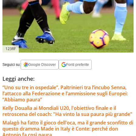
123RF
Seguici su:
Google Discover
Fonti preferite
Leggi anche:
“Uno su tre in ospedale”. Paltrinieri tra l’incubo Senna,
l’attacco alla Federazione e l’ammissione sugli Europei:
“Abbiamo paura”
Kelly Doualla ai Mondiali U20, l'obiettivo finale e il
retroscena del coach: "Ha vinto la sua paura più grande"
Malagò ha fatto il gioco dell'oca, ma il grande sconfitto di
questo dramma Made in Italy è Conte: perché don
Antonio fa così paura