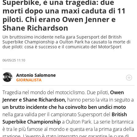
Superbike, è una tragedia: due
morti dopo una maxi caduta di 11
piloti. Chi erano Owen Jenner e
Shane Richardson
Un bruttissimo incidente nella gara Supersport del British
Superbike Championship a Oulton Park ha causato la morte di
due piloti: cosa è successo e il comunicato del MotorSport
06/05/25 11:10
Antonio Salomone
GIORNALISTA
Giornalista pubblicista. Lo affascinano, da sempre, le
categorie minori e i talenti in erba. Ha fiuto per la notizia
Tragedia nel mondo del motociclismo. Due piloti,
Owen
e per gli emergenti. Calcio, basket, motori: ci pensa lui
Jenner e Shane Richardson,
hanno perso la vita in seguito a
un brutto incidente che ha coinvolto ben undici moto
nella gara valida per il campionato Supersport del
British
Superbike Championship
a Oulton Park. La serie britannica
è tra le più famose al mondo e questa era la prima gara della
stagione. L’evento è stato interrotto per garantire le cure di