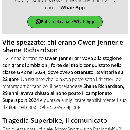
sport, risultati ed eventi live? Iscriviti al nostro
canale
WhatsApp
Entra nel canale WhatsApp
Vite spezzate: chi erano Owen Jenner e
Shane Richardson
Il 21enne britannico
Owen Jenner arrivava alla stagione
con grandi ambizioni, forte del titolo conquistato nella
classe GP2 nel 2024, dove aveva ottenuto 18 vittorie su
22 gare
. Un risultato che lo aveva posto sotto i riflettori del
motorsport britannico. Il neozelandese
Shane Richardson,
29 anni, aveva chiuso al nono posto il campionato
Supersport 2024
e puntava a migliorare sensibilmente i suoi
risultati nel corso della nuova stagione.
Tragedia Superbike, il comunicato
Con questa nota ufficiale, MotorSport Vision Racing (MSVR)