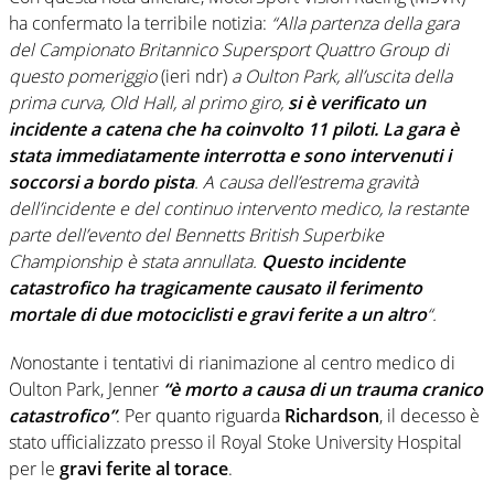
ha confermato la terribile notizia:
“Alla partenza della gara
del Campionato Britannico Supersport Quattro Group di
questo pomeriggio
(ieri ndr)
a Oulton Park, all’uscita della
prima curva, Old Hall, al primo giro,
si è verificato un
incidente a catena che ha coinvolto 11 piloti. La gara è
stata immediatamente interrotta e sono intervenuti i
soccorsi a bordo pista
. A causa dell’estrema gravità
dell’incidente e del continuo intervento medico, la restante
parte dell’evento del Bennetts British Superbike
Championship è stata annullata.
Questo incidente
catastrofico ha tragicamente causato il ferimento
mortale di due motociclisti e gravi ferite a un altro
“.
N
onostante i tentativi di rianimazione al centro medico di
Oulton Park, Jenner
“è morto a causa di un trauma cranico
catastrofico”
. Per quanto riguarda
Richardson
, il decesso è
stato ufficializzato presso il Royal Stoke University Hospital
per le
gravi ferite al torace
.