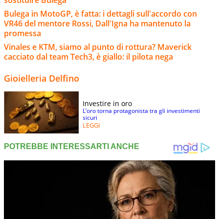
Bulega in MotoGP, è fatta: i dettagli sull'accordo con
VR46 del mentore Rossi, Dall'Igna ha mantenuto la
promessa
Vinales e KTM, siamo al punto di rottura? Maverick
cacciato dal team Tech3, è giallo: il pilota nega
Gioielleria Delfino
Investire in oro
L’oro torna protagonista tra gli investimenti
sicuri
LEGGI