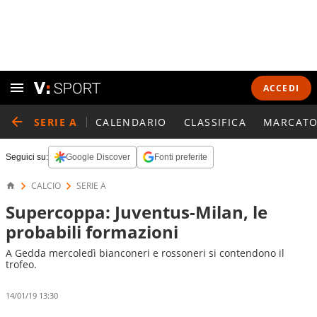
ACCEDI
SERIE A
CALENDARIO
CLASSIFICA
MARCATO
Seguici su:
Google Discover
Fonti preferite
CALCIO
SERIE A
Supercoppa: Juventus-Milan, le
probabili formazioni
A Gedda mercoledì bianconeri e rossoneri si contendono il
trofeo.
14/01/19 13:30