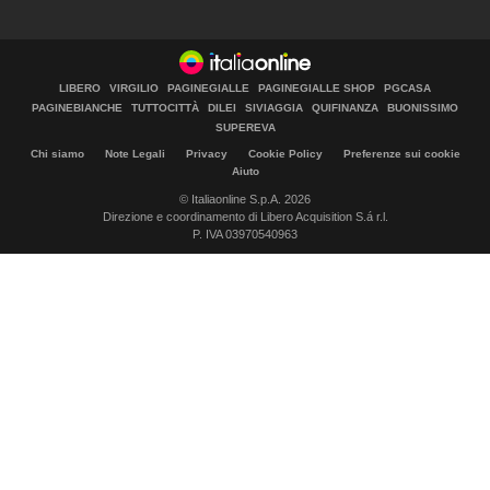
LIBERO
VIRGILIO
PAGINEGIALLE
PAGINEGIALLE SHOP
PGCASA
PAGINEBIANCHE
TUTTOCITTÀ
DILEI
SIVIAGGIA
QUIFINANZA
BUONISSIMO
SUPEREVA
Chi siamo
Note Legali
Privacy
Cookie Policy
Preferenze sui cookie
Aiuto
© Italiaonline S.p.A. 2026
Direzione e coordinamento di Libero Acquisition S.á r.l.
P. IVA 03970540963